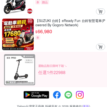
券
贈品
【SUZUKI 台鈴】eReady Fun 台鈴智慧電車(P
owered By Gogoro Network)
66,980
$
券
運動品類日限時下殺↘
任選1件22988
Yahoo台灣電子商務 版權所有 © 2026 服務條款(
更新
)