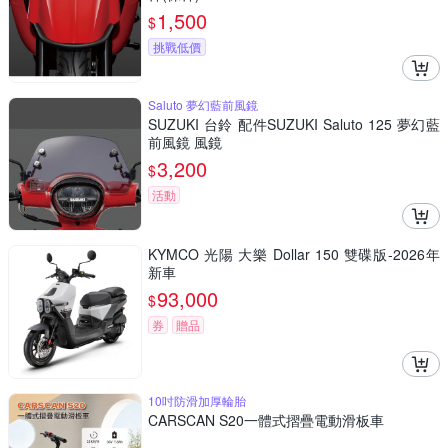
1,500
$
挑戰低價
Saluto 夢幻藍前風鏡
SUZUKI 台鈴 配件SUZUKI Saluto 125 夢幻藍
前風鏡 風鏡
3,200
$
活動
KYMCO 光陽 大樂 Dollar 150 雙碟版-2026年
新車
93,000
$
券
贈品
10吋防滑加厚輪胎
CARSCAN S20一體式摺疊電動滑板車