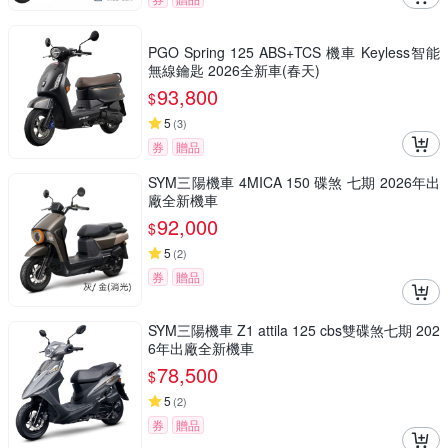
PGO Spring 125 ABS+TCS 機車 Keyless智能
無線鑰匙 2026全新車(春天)
93,800
$
5
(
3
)
券
贈品
SYM三陽機車 4MICA 150 碟煞 七期 2026年出
廠全新機車
92,000
$
5
(
2
)
券
贈品
SYM三陽機車 Z1 attila 125 cbs雙碟煞七期 202
6年出廠全新機車
78,500
$
5
(
2
)
券
贈品