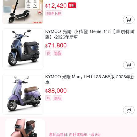
12,420
$
9折
限時下殺
KYMCO 光陽 小精靈 Genie 115【星鑽特飾
版】-2026年新車
71,800
$
券
贈品
KYMCO 光陽 Many LED 125 ABS版-2026年新
車
88,000
$
券
贈品
運動品類日! 向銓電動車下殺9折