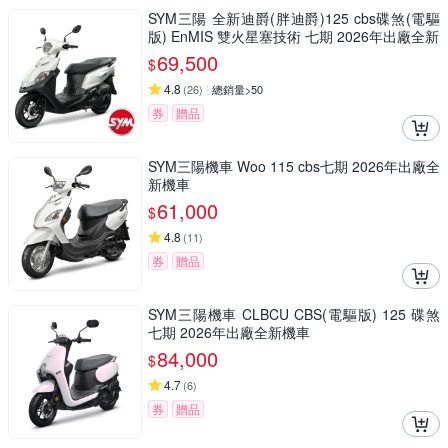
SYM三陽 全新迪爵(胖迪爵)125 cbs碟煞(電驅
版) EnMIS 雙火星塞技術 七期 2026年出廠全新
69,500
$
4.8
(
26
)
總銷量>50
券
贈品
SYM三陽機車 Woo 115 cbs七期 2026年出廠全
新機車
61,000
$
4.8
(
11
)
券
贈品
SYM三陽機車 CLBCU CBS(電驅版) 125 碟煞
七期 2026年出廠全新機車
84,000
$
4.7
(
6
)
券
贈品