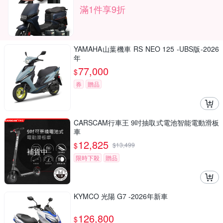
滿1件享9折
YAMAHA山葉機車 RS NEO 125 -UBS版-2026
年
77,000
$
券
贈品
CARSCAM行車王 9吋抽取式電池智能電動滑板
車
12,825
$
$
13,499
補貨中
限時下殺
贈品
KYMCO 光陽 G7 -2026年新車
126,800
$