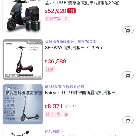
益 JY-168E(美家園電動車+鋰電池X2顆)
52,920
$
9折
限時下殺
券
最新越野旗艦車款，續航70公里
SEGWAY 電動滑板車 ZT3 Pro
36,588
$
活動
9吋蜂巢實心胎,騎乘舒適
Baicycle D12 9吋智能折疊電動滑板車
8,371
$
$
8,811
限時下殺
券
熱烈預購中