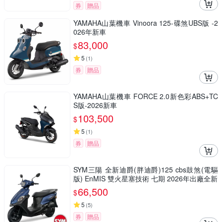
券
贈品
YAMAHA山葉機車 Vinoora 125-碟煞UBS版 -2
026年新車
83,000
$
5
(
1
)
券
贈品
YAMAHA山葉機車 FORCE 2.0新色彩ABS+TC
S版-2026新車
103,500
$
5
(
1
)
券
贈品
SYM三陽 全新迪爵(胖迪爵)125 cbs鼓煞(電驅
版) EnMIS 雙火星塞技術 七期 2026年出廠全新
66,500
$
5
(
5
)
券
贈品