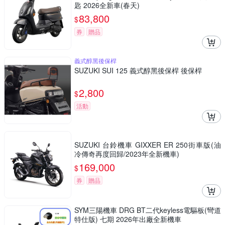
匙 2026全新車(春天)
83,800
$
券
贈品
義式醇黑後保桿
SUZUKI SUI 125 義式醇黑後保桿 後保桿
2,800
$
活動
SUZUKI 台鈴機車 GIXXER ER 250街車版(油
冷傳奇再度回歸/2023年全新機車)
169,000
$
券
贈品
SYM三陽機車 DRG BT二代keyless電驅板(彎道
特仕版) 七期 2026年出廠全新機車