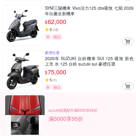
SYM三陽機車 Vivo活力125 cbs碟煞 七期 2026
年出廠全新機車
62,000
$
5
(
12
)
券
贈品
豪禮任選
2026年 SUZUKI 台鈴機車 SUI 125 碟煞 新色
上市 水 125 台鈴 suzuki sui 豪禮任選
75,000
$
5
(
1
)
券
贈品
suzuki精選配件滿5000享95折
滿5000享95折