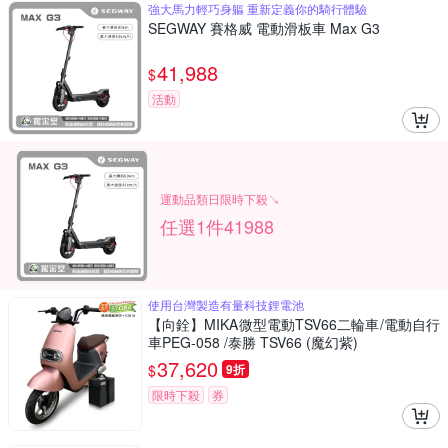
強大馬力輕巧身軀 重新定義你的騎行體驗
SEGWAY 賽格威 電動滑板車 Max G3
41,988
$
活動
運動品類日限時下殺↘
任選1件41988
使用台灣製造有量科技鋰電池
【向銓】MIKA微型電動TSV66二輪車/電動自行
車PEG-058 /泰勝 TSV66 (魔幻紫)
37,620
$
9折
限時下殺
券