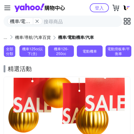
Yahoo購物中心
登入
機車/電動
機車/汽車
機車/導航/汽車百貨
機車/電動機車/汽車
全部
機車125cc以
機車126-
電動滑板車/平
電動機車
分類
下(含)
250cc
衡車
精選活動