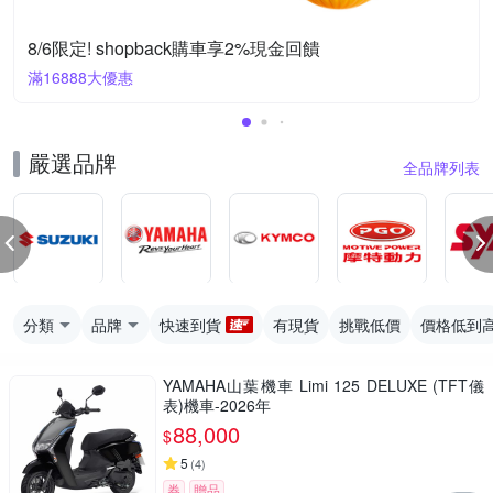
8/6限定! shopback購車享2%現金回饋
滿16888大優惠
嚴選品牌
全品牌列表
分類
品牌
快速到貨
有現貨
挑戰低價
價格低到
YAMAHA山葉機車 Limi 125 DELUXE (TFT儀
表)機車-2026年
88,000
$
5
(
4
)
券
贈品