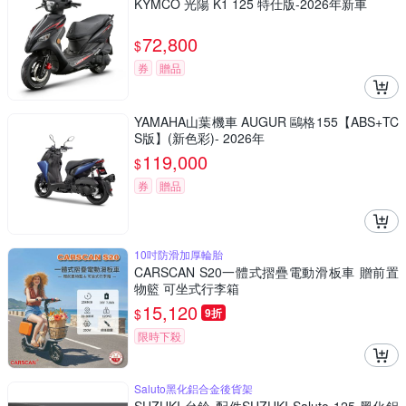
KYMCO 光陽 K1 125 特仕版-2026年新車
72,800
$
券
贈品
YAMAHA山葉機車 AUGUR 鷗格155【ABS+TC
S版】(新色彩)- 2026年
119,000
$
券
贈品
10吋防滑加厚輪胎
CARSCAN S20一體式摺疊電動滑板車 贈前置
物籃 可坐式行李箱
15,120
$
9折
限時下殺
Saluto黑化鋁合金後貨架