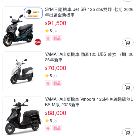
SYM三陽機車 Jet SR 125 cbs雙碟 七期 2026
年出廠全新機車
91,500
$
5
(
3
)
券
贈品
YAMAHA山葉機車 勁豪125 UBS-鼓煞 -7期 -20
26年新車
70,000
$
5
(
1
)
券
贈品
YAMAHA山葉機車 Vinoora 125M-免鑰匙碟煞U
BS-M版-2026新車
88,000
$
5
(
2
)
券
贈品