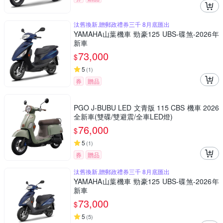
汰舊換新,贈郵政禮券三千 8月底匯出
YAMAHA山葉機車 勁豪125 UBS-碟煞-2026年
新車
73,000
$
5
(
1
)
券
贈品
PGO J-BUBU LED 文青版 115 CBS 機車 2026
全新車(雙碟/雙避震/全車LED燈)
76,000
$
5
(
1
)
券
贈品
汰舊換新,贈郵政禮券三千 8月底匯出
YAMAHA山葉機車 勁豪125 UBS-碟煞-2026年
新車
73,000
$
5
(
5
)