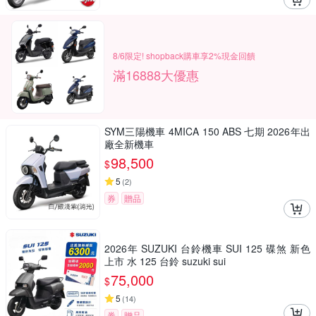
8/6限定! shopback購車享2%現金回饋
滿16888大優惠
SYM三陽機車 4MICA 150 ABS 七期 2026年出
廠全新機車
98,500
$
5
(
2
)
券
贈品
2026年 SUZUKI 台鈴機車 SUI 125 碟煞 新色
上市 水 125 台鈴 suzuki sui
75,000
$
5
(
14
)
券
贈品