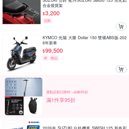
SUZUKI 台鈴 配件SUZUKI Saluto 125 黑化鋁
合金後貨架
3,200
$
活動
KYMCO 光陽 大樂 Dollar 150 雙碟ABS版-202
6年新車
99,500
$
券
贈品
運動品類日限時↘結帳95折
滿1件享95折
2026年 SUZUKI 台鈴機車 SWISH 125 新色彩