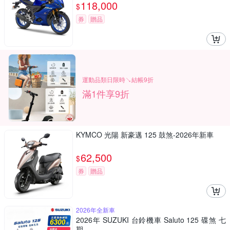
118,000
$
券
贈品
運動品類日限時↘結帳9折
滿1件享9折
KYMCO 光陽 新豪邁 125 鼓煞-2026年新車
62,500
$
券
贈品
2026年全新車
2026年 SUZUKI 台鈴機車 Saluto 125 碟煞 七
期