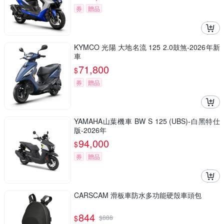
券
贈品
KYMCO 光陽 大地名流 125 2.0鼓煞-2026年新
車
71,800
$
券
贈品
YAMAHA山葉機車 BW S 125 (UBS)-白黑特仕
版-2026年
94,000
$
券
贈品
CARSCAM 滑板車防水多功能硬殼車頭包
844
$
$
888