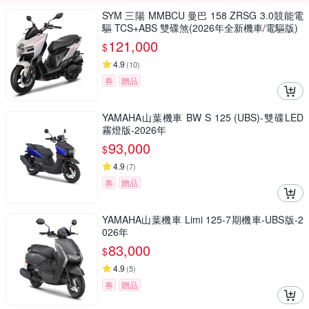
SYM 三陽 MMBCU 曼巴 158 ZRSG 3.0競能電
驅 TCS+ABS 雙碟煞(2026年全新機車/電驅版)
121,000
$
4.9
(
10
)
券
贈品
YAMAHA山葉機車 BW S 125 (UBS)-雙碟LED
霧燈版-2026年
93,000
$
4.9
(
7
)
券
贈品
YAMAHA山葉機車 Limi 125-7期機車-UBS版-2
026年
83,000
$
4.9
(
5
)
券
贈品