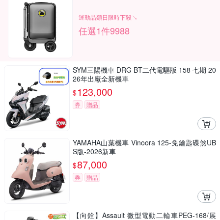
運動品類日限時下殺↘
任選1件9988
SYM三陽機車 DRG BT二代電驅版 158 七期 20
26年出廠全新機車
123,000
$
券
贈品
YAMAHA山葉機車 Vinoora 125-免鑰匙碟煞UB
S版-2026新車
87,000
$
券
贈品
【向銓】Assault 微型電動二輪車PEG-168/展