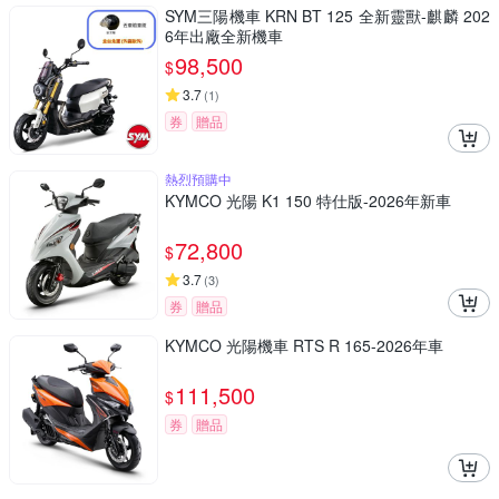
SYM三陽機車 KRN BT 125 全新靈獸-麒麟 202
6年出廠全新機車
98,500
$
3.7
(
1
)
券
贈品
熱烈預購中
KYMCO 光陽 K1 150 特仕版-2026年新車
72,800
$
3.7
(
3
)
券
贈品
KYMCO 光陽機車 RTS R 165-2026年車
111,500
$
券
贈品