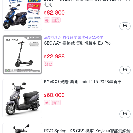
七期
82,800
$
券
贈品
底盤氛圍燈 前後避震 續航可達55公里
SEGWAY 賽格威 電動滑板車 E3 Pro
22,988
$
活動
KYMCO 光陽 樂迪 Laddi 115-2026年新車
60,000
$
券
贈品
PGO Spring 125 CBS 機車 Keyless智能無線鑰