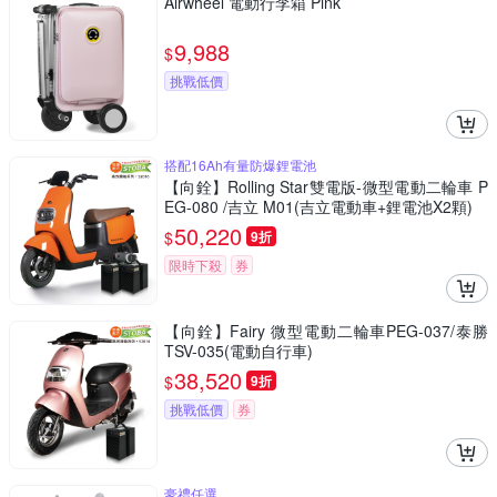
Airwheel 電動行李箱 Pink
9,988
$
挑戰低價
搭配16Ah有量防爆鋰電池
【向銓】Rolling Star雙電版-微型電動二輪車 P
EG-080 /吉立 M01(吉立電動車+鋰電池X2顆)
50,220
$
9折
限時下殺
券
【向銓】Fairy 微型電動二輪車PEG-037/泰勝
TSV-035(電動自行車)
38,520
$
9折
挑戰低價
券
豪禮任選