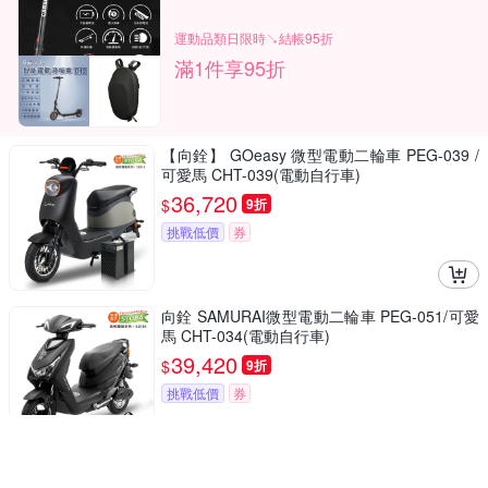
運動品類日限時↘結帳95折
滿1件享95折
【向銓】 GOeasy 微型電動二輪車 PEG-039 /
可愛馬 CHT-039(電動自行車)
36,720
$
9折
挑戰低價
券
向銓 SAMURAI微型電動二輪車 PEG-051/可愛
馬 CHT-034(電動自行車)
39,420
$
9折
挑戰低價
券
Saluto 125 黑化 後靠背