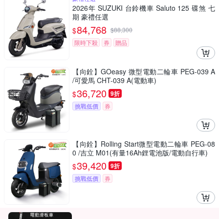
2026年 SUZUKI 台鈴機車 Saluto 125 碟煞 七
期 豪禮任選
84,768
$
$
88,300
限時下殺
券
贈品
【向銓】GOeasy 微型電動二輪車 PEG-039 A
/可愛馬 CHT-039 A(電動車)
36,720
$
9折
挑戰低價
券
【向銓】Rolling Start微型電動二輪車 PEG-08
0 /吉立 M01(有量16Ah鋰電池版/電動自行車)
39,420
$
9折
挑戰低價
券