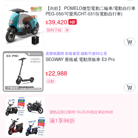
【向銓】 POMELO微型電動二輪車/電動自行車
PEG-050/可愛馬CHT-031S(電動自行車)
39,420
$
9折
補貨中
限時下殺
券
底盤氛圍燈 前後避震 續航可達55公里
SEGWAY 賽格威 電動滑板車 E3 Pro
22,988
$
活動
運動品類日限時! SUZUKI指定車款96折
滿1享96折