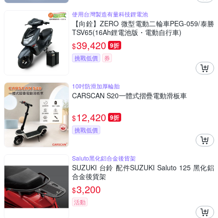
使用台灣製造有量科技鋰電池
【向銓】ZERO 微型電動二輪車PEG-059/泰勝
TSV65(16Ah鋰電池版・電動自行車)
39,420
$
9折
挑戰低價
券
10吋防滑加厚輪胎
CARSCAN S20一體式摺疊電動滑板車
12,420
$
9折
挑戰低價
Saluto黑化鋁合金後貨架
SUZUKI 台鈴 配件SUZUKI Saluto 125 黑化鋁
合金後貨架
3,200
$
活動