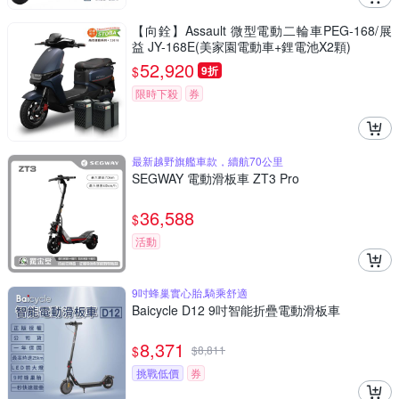
【向銓】Assault 微型電動二輪車PEG-168/展
益 JY-168E(美家園電動車+鋰電池X2顆)
52,920
$
9折
限時下殺
券
最新越野旗艦車款，續航70公里
SEGWAY 電動滑板車 ZT3 Pro
36,588
$
活動
9吋蜂巢實心胎,騎乘舒適
Baicycle D12 9吋智能折疊電動滑板車
8,371
$
$
8,811
挑戰低價
券