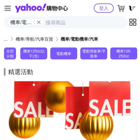
Yahoo購物中心
登入
機車/電動
機車/汽車
機車/導航/汽車百貨
機車/電動機車/汽車
全部
機車125cc以
電動滑板車/平
機車126-
電動機車
分類
下(含)
衡車
250cc
精選活動