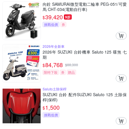
向銓 SAMURAI微型電動二輪車 PEG-051/可愛
馬 CHT-034(電動自行車)
39,420
$
9折
挑戰低價
券
2026年全新車
2026年 SUZUKI 台鈴機車 Saluto 125 碟煞 七
期
84,768
$
$
88,300
限時下殺
券
贈品
Saluto土除保桿
SUZUKI 台鈴 配件SUZUKI Saluto 125 土除保
桿(保桿)
1,500
$
挑戰低價