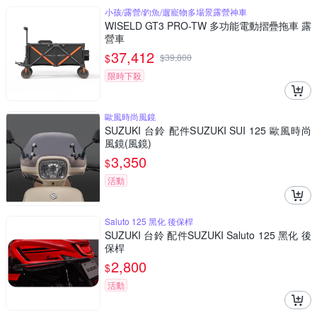
小孩/露營/釣魚/遛寵物多場景露營神車
WISELD GT3 PRO-TW 多功能電動摺疊拖車 露
營車
37,412
$
$
39,800
限時下殺
歐風時尚風鏡
SUZUKI 台鈴 配件SUZUKI SUI 125 歐風時尚
風鏡(風鏡)
3,350
$
活動
Saluto 125 黑化 後保桿
SUZUKI 台鈴 配件SUZUKI Saluto 125 黑化 後
保桿
2,800
$
活動