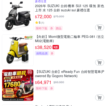
豪禮任選
2026年 SUZUKI 台鈴機車 SUI 125 碟煞 新色
上市 水 125 台鈴 suzuki sui 豪禮任選
72,000
$
$
75,000
5
(
1
)
限時下殺
券
贈品
【向銓】Momi微型電動二輪車 PEG-081 /吉立
M02(電動車)
38,520
$
9折
挑戰低價
券
【SUZUKI 台鈴】eReady Fun 台鈴智慧電車(P
owered By Gogoro Network)
64,971
$
$
66,980
限時下殺
券