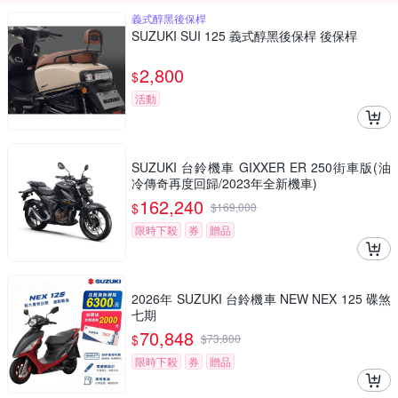
義式醇黑後保桿
SUZUKI SUI 125 義式醇黑後保桿 後保桿
2,800
$
活動
SUZUKI 台鈴機車 GIXXER ER 250街車版(油
冷傳奇再度回歸/2023年全新機車)
162,240
$
$
169,000
限時下殺
券
贈品
2026年 SUZUKI 台鈴機車 NEW NEX 125 碟煞
七期
70,848
$
$
73,800
限時下殺
券
贈品