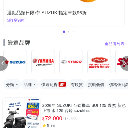
運動品類日限時! SUZUKI指定車款96折
滿1享96折
嚴選品牌
全品牌列表
分類
品牌
快速到貨
有現貨
挑戰低價
價格低到
2026年 SUZUKI 台鈴機車 SUI 125 碟煞 新色
上市 水 125 台鈴 suzuki sui
72,000
$
$
75,000
5
(
14
)