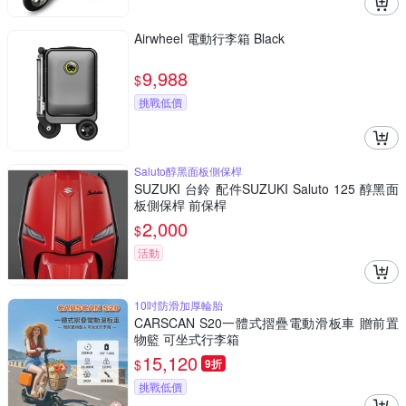
Airwheel 電動行李箱 Black
9,988
$
挑戰低價
Saluto醇黑面板側保桿
SUZUKI 台鈴 配件SUZUKI Saluto 125 醇黑面
板側保桿 前保桿
2,000
$
活動
10吋防滑加厚輪胎
CARSCAN S20一體式摺疊電動滑板車 贈前置
物籃 可坐式行李箱
15,120
$
9折
挑戰低價