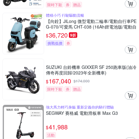
限時下殺
券
贈品
體積小巧 行駛驅動流暢
【向銓】JiLong 微型電動二輪車/電動自行車PE
G-070/可愛馬 CHT-038 (16Ah鋰電池版/電動自
行車)
36,720
$
9折
挑戰低價
券
SUZUKI 台鈴機車 GIXXER SF 250跑車版(油冷
傳奇再度回歸/2023年全新機車)
167,040
$
$
174,000
限時下殺
券
贈品
強大馬力輕巧身軀 重新定義你的騎行體驗
SEGWAY 賽格威 電動滑板車 Max G3
41,988
$
活動