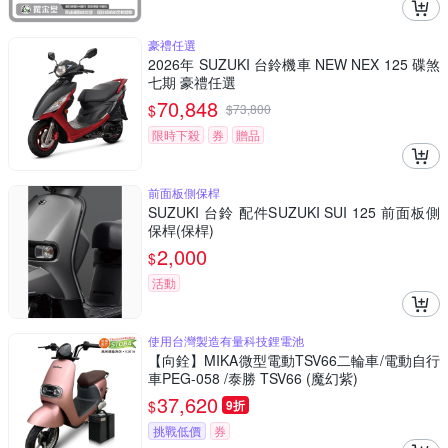
豪禮任選
2026年 SUZUKI 台鈴機車 NEW NEX 125 碟煞
七期 豪禮任選
70,848
$
$
73,800
限時下殺
券
贈品
前面板側保桿
SUZUKI 台鈴 配件SUZUKI SUI 125 前面板側
保桿(保桿)
2,000
$
活動
使用台灣製造有量科技鋰電池
【向銓】MIKA微型電動TSV66二輪車/電動自行
車PEG-058 /泰勝 TSV66 (魔幻紫)
37,620
$
9折
挑戰低價
券