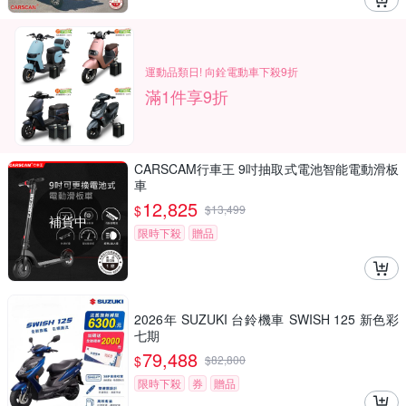
運動品類日! 向銓電動車下殺9折
滿1件享9折
CARSCAM行車王 9吋抽取式電池智能電動滑板
車
12,825
$
$
13,499
補貨中
限時下殺
贈品
2026年 SUZUKI 台鈴機車 SWISH 125 新色彩
七期
79,488
$
$
82,800
限時下殺
券
贈品