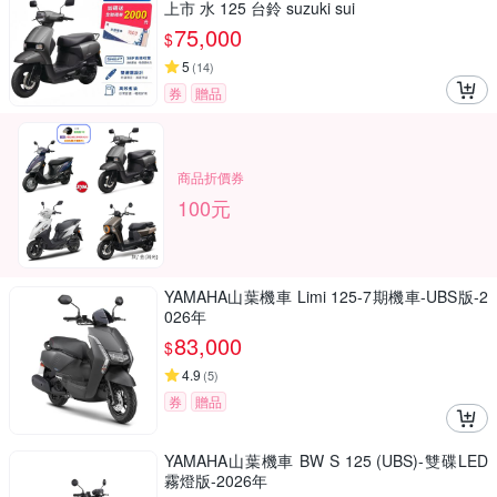
上市 水 125 台鈴 suzuki sui
75,000
$
5
(
14
)
券
贈品
商品折價券
100元
YAMAHA山葉機車 Limi 125-7期機車-UBS版-2
026年
83,000
$
4.9
(
5
)
券
贈品
YAMAHA山葉機車 BW S 125 (UBS)-雙碟LED
霧燈版-2026年