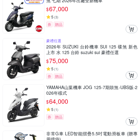
煞 七期 2026年出廠全新機車
67,000
$
5
(
3
)
券
贈品
豪禮任選
2026年 SUZUKI 台鈴機車 SUI 125 碟煞 新色
上市 水 125 台鈴 suzuki sui 豪禮任選
75,000
$
5
(
1
)
券
贈品
YAMAHA山葉機車 JOG 125-7期鼓煞-UBS版-2
026年樣式
64,000
$
5
(
1
)
券
贈品
非常G車 LED智能摺疊5.5吋電動滑板車 (贈專
用揹袋)