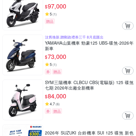
97,000
$
5
(
1
)
贈品
汰舊換新,贈郵政禮券三千 8月底匯出
YAMAHA山葉機車 勁豪125 UBS-碟煞-2026年
新車
73,000
$
5
(
1
)
券
贈品
SYM三陽機車 CLBCU CBS(電驅版) 125 碟煞
七期 2026年出廠全新機車
84,000
$
4.7
(
6
)
券
贈品
2026年 SUZUKI 台鈴機車 SUI 125 碟煞 新色