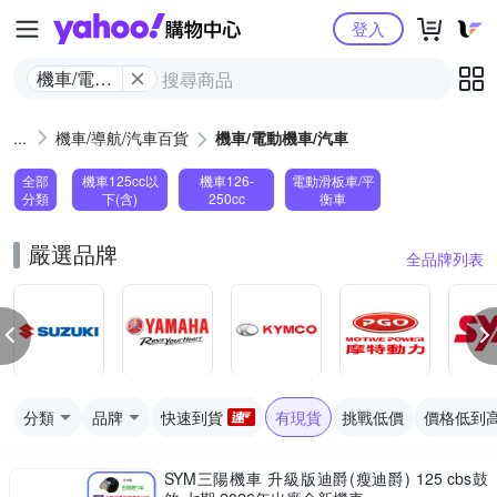
Yahoo購物中心
登入
機車/電動
機車/汽車
機車/導航/汽車百貨
機車/電動機車/汽車
全部
機車125cc以
機車126-
電動滑板車/平
分類
下(含)
250cc
衡車
嚴選品牌
全品牌列表
分類
品牌
快速到貨
有現貨
挑戰低價
價格低到
SYM三陽機車 升級版迪爵(瘦迪爵) 125 cbs鼓