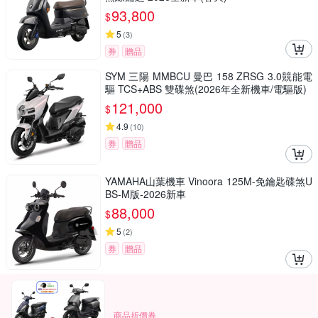
93,800
$
5
(
3
)
券
贈品
SYM 三陽 MMBCU 曼巴 158 ZRSG 3.0競能電
驅 TCS+ABS 雙碟煞(2026年全新機車/電驅版)
121,000
$
4.9
(
10
)
券
贈品
YAMAHA山葉機車 Vinoora 125M-免鑰匙碟煞U
BS-M版-2026新車
88,000
$
5
(
2
)
券
贈品
商品折價券