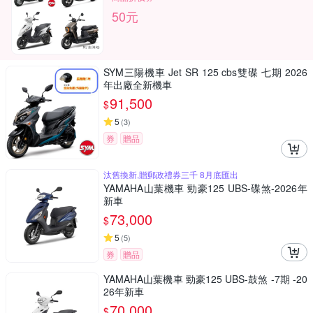
50元
SYM三陽機車 Jet SR 125 cbs雙碟 七期 2026
年出廠全新機車
91,500
$
5
(
3
)
券
贈品
汰舊換新,贈郵政禮券三千 8月底匯出
YAMAHA山葉機車 勁豪125 UBS-碟煞-2026年
新車
73,000
$
5
(
5
)
券
贈品
YAMAHA山葉機車 勁豪125 UBS-鼓煞 -7期 -20
26年新車
70,000
$