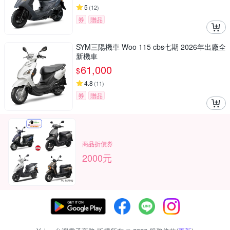
5
(
12
)
券
贈品
SYM三陽機車 Woo 115 cbs七期 2026年出廠全
新機車
61,000
$
4.8
(
11
)
券
贈品
商品折價券
2000元