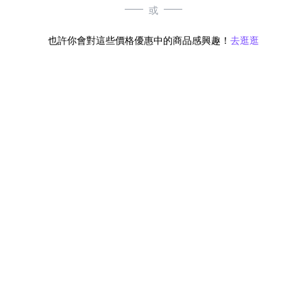
或
也許你會對這些價格優惠中的商品感興趣！
去逛逛
無符合條件的商品結果，換換其他篩選條件吧！
Yahoo台灣電子商務 版權所有 © 2026 服務條款(
更新
)