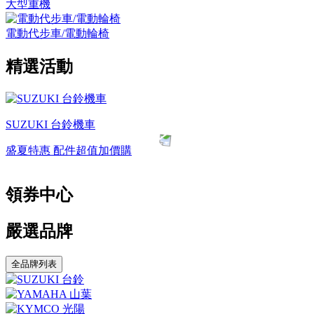
大型重機
電動代步車/電動輪椅
精選活動
SUZUKI 台鈴機車
盛夏特惠 配件超值加價購
優
領券中心
嚴選品牌
全品牌列表