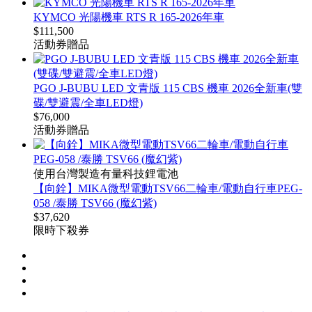
KYMCO 光陽機車 RTS R 165-2026年車
$
111,500
活動
券
贈品
PGO J-BUBU LED 文青版 115 CBS 機車 2026全新車(雙
碟/雙避震/全車LED燈)
$
76,000
活動
券
贈品
使用台灣製造有量科技鋰電池
【向銓】MIKA微型電動TSV66二輪車/電動自行車PEG-
058 /泰勝 TSV66 (魔幻紫)
$
37,620
9折
限時下殺
券