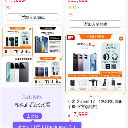
$
$
1
券
(
1
)
券
加入購物車
加入購物車
馬上比買最好
小米 Xiaomi 17T 12GB/256GB
相似商品比比看
手機 官方旗艦館
17,999
$
去比較
券
現在可以馬上比較相似商品！