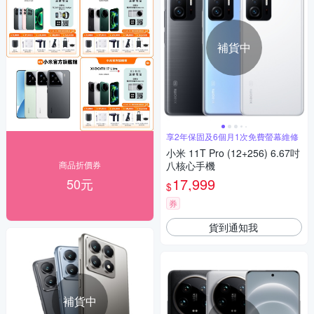
補貨中
享2年保固及6個月1次免費螢幕維修
小米 11T Pro (12+256) 6.67吋
商品折價券
八核心手機
17,999
50元
$
券
貨到通知我
補貨中