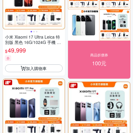
小米 Xiaomi 17 Ultra Leica 特
別版 黑色 16G/1024G 手機 官
方旗艦館
49,999
$
商品折價券
券
100元
加入購物車