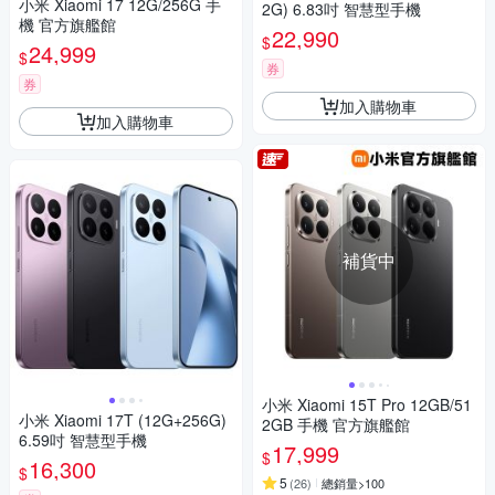
小米 Xiaomi 17 12G/256G 手
2G) 6.83吋 智慧型手機
機 官方旗艦館
22,990
$
24,999
$
券
券
加入購物車
加入購物車
補貨中
小米 Xiaomi 15T Pro 12GB/51
小米 Xiaomi 17T (12G+256G)
2GB 手機 官方旗艦館
6.59吋 智慧型手機
17,999
$
16,300
$
5
(
26
)
總銷量>100