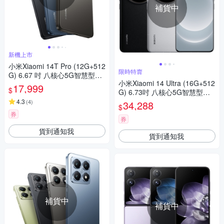
補貨中
新機上市
小米Xiaomi 14T Pro (12G+512
限時特賣
G) 6.67 吋 八核心5G智慧型手
小米Xiaomi 14 Ultra (16G+512
機
17,999
$
G) 6.73吋 八核心5G智慧型手
機
4.3
(
4
)
34,288
$
券
券
貨到通知我
貨到通知我
補貨中
補貨中