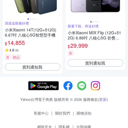
買就送限量好禮
限量下殺，再送好禮
小米Xiaomi 14T(12G+512G)
小米Xiaomi MIX Flip (12G+51
6.67吋 八核心5G智慧型手機
2G) 6.86吋 八核心5G 折疊智
14,855
慧型手機
$
29,999
$
4.8
(
8
)
券
券
贈品
貨到通知我
貨到通知我
Yahoo台灣電子商務 版權所有 © 2026 服務條款(
更新
)
客服中心
|
關於我們
|
購物須知
網路安全
|
隱私權
|
分類地圖