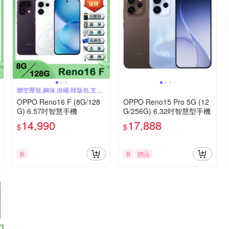
贈空壓殼,鋼保,掛繩,韓版包,支架,
噴劑
OPPO Reno16 F (8G/128
OPPO Reno15 Pro 5G (12
G) 6.57吋智慧手機
G/256G) 6.32吋智慧型手機
14,990
17,888
$
$
券
券
贈品