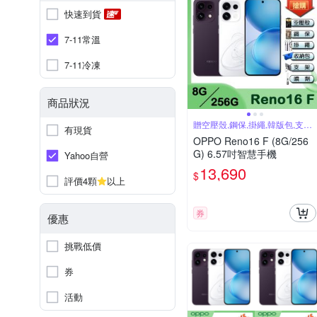
快速到貨
7-11常溫
7-11冷凍
商品狀況
贈空壓殼,鋼保,掛繩,韓版包,支架,
有現貨
噴劑
OPPO Reno16 F (8G/256
G) 6.57吋智慧手機
Yahoo自營
13,690
$
評價4顆
以上
券
優惠
挑戰低價
券
活動