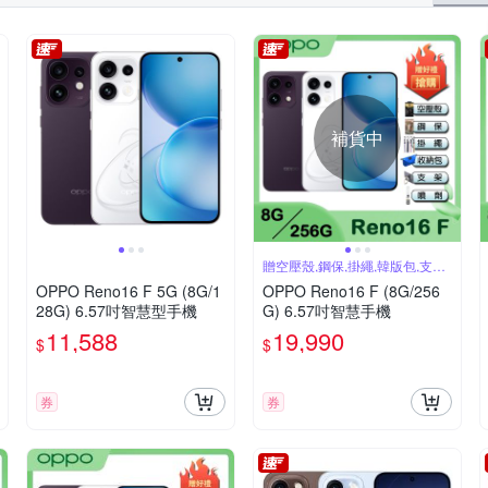
補貨中
贈空壓殼,鋼保,掛繩,韓版包,支架,
噴劑
OPPO Reno16 F 5G (8G/1
OPPO Reno16 F (8G/256
28G) 6.57吋智慧型手機
G) 6.57吋智慧手機
11,588
19,990
$
$
券
券