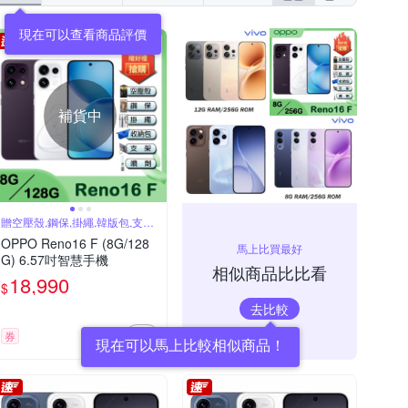
現在可以查看商品評價
補貨中
贈空壓殼,鋼保,掛繩,韓版包,支架,
噴劑
OPPO Reno16 F (8G/128
馬上比買最好
G) 6.57吋智慧手機
相似商品比比看
18,990
$
去比較
券
現在可以馬上比較相似商品！