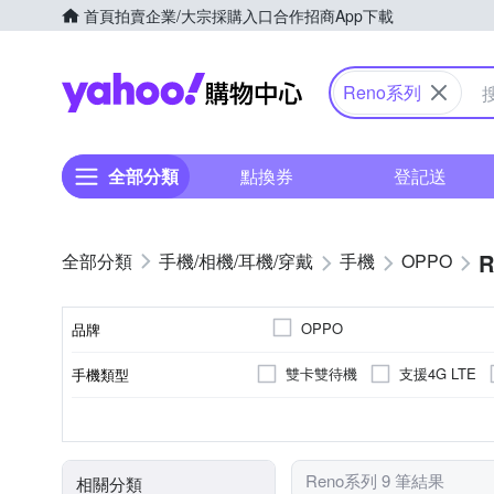
首頁
拍賣
企業/大宗採購入口
合作招商
App下載
Yahoo購物中心
Reno系列
全部分類
點換券
登記送
手機/相機/耳機/穿戴
手機
OPPO
OPPO
品牌
雙卡雙待機
支援4G LTE
手機類型
品牌名稱
5000萬
八核心
6.3吋
6.56吋
800萬
6.59吋
2億
256GB
128GB
512G
顏色
主相機畫素
處理器類型
ROM/內建儲存空間
螢幕尺寸
Reno系列 9 筆結果
相關分類