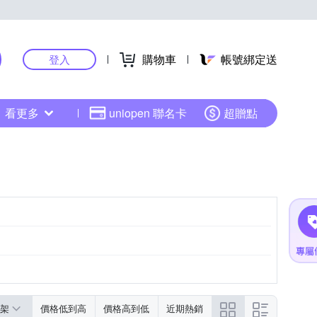
購物車
帳號綁定送
登入
看更多
uniopen 聯名卡
超贈點
架
價格低到高
價格高到低
近期熱銷