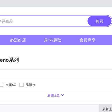
搜尋
必逛好店
刷卡/超取
會員專享
Reno系列
支援5G
防潑水
B
展開全部
最新上