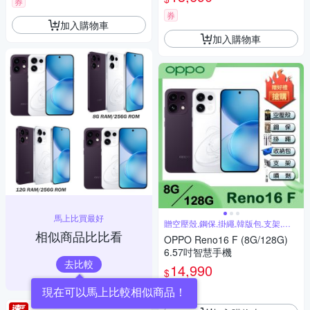
券
券
加入購物車
加入購物車
馬上比買最好
贈空壓殼,鋼保,掛繩,韓版包,支架,噴
劑
相似商品比比看
OPPO Reno16 F (8G/128G)
6.57吋智慧手機
去比較
14,990
$
券
現在可以馬上比較相似商品！