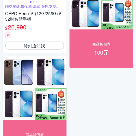
贈空壓殼,鋼保,掛繩,韓版包,支架,噴
劑
OPPO Reno16 (12G/256G) 6.
32吋智慧手機
26,990
$
券
商品折價券
貨到通知我
100元
商品折價券