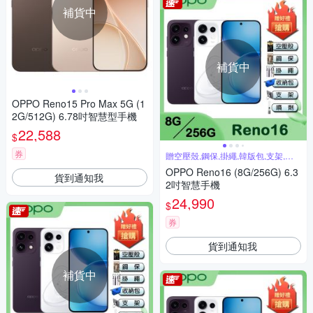
補貨中
補貨中
OPPO Reno15 Pro Max 5G (1
2G/512G) 6.78吋智慧型手機
22,588
$
券
贈空壓殼,鋼保,掛繩,韓版包,支架,噴
劑
OPPO Reno16 (8G/256G) 6.3
貨到通知我
2吋智慧手機
24,990
$
券
貨到通知我
補貨中