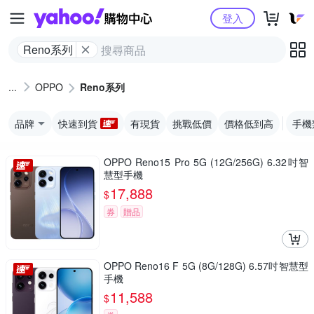
Yahoo購物中心
登入
Reno系列
OPPO
Reno系列
品牌
快速到貨
有現貨
挑戰低價
價格低到高
手機
OPPO Reno15 Pro 5G (12G/256G) 6.32吋智
慧型手機
17,888
$
券
贈品
OPPO Reno16 F 5G (8G/128G) 6.57吋智慧型
手機
11,588
$