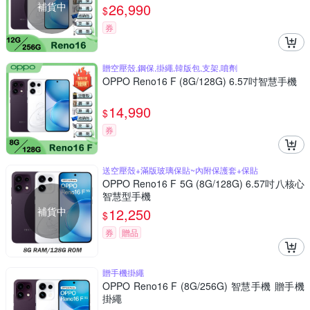
補貨中
26,990
$
券
贈空壓殼,鋼保,掛繩,韓版包,支架,噴劑
OPPO Reno16 F (8G/128G) 6.57吋智慧手機
14,990
$
券
送空壓殼+滿版玻璃保貼~內附保護套+保貼
OPPO Reno16 F 5G (8G/128G) 6.57吋八核心
智慧型手機
補貨中
12,250
$
券
贈品
贈手機掛繩
OPPO Reno16 F (8G/256G) 智慧手機 贈手機
掛繩