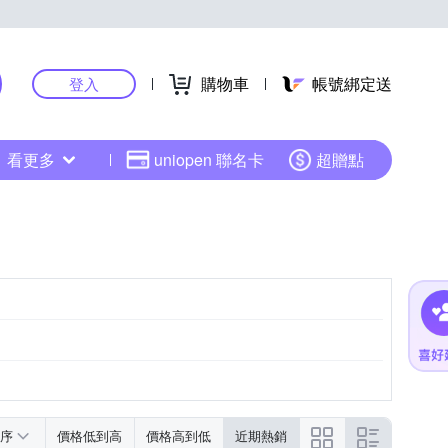
購物車
帳號綁定送
登入
看更多
uniopen 聯名卡
超贈點
序
價格低到高
價格高到低
近期熱銷