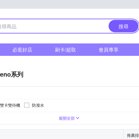
搜尋
必逛好店
刷卡/超取
會員專享
Reno系列
雙卡雙待機
防潑水
展開全部
推薦排