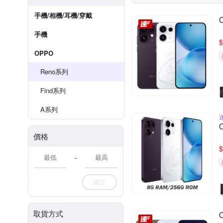
手機/相機/耳機/穿戴
手機
$
OPPO
Reno系列
Find系列
A系列
價格
$
-
確定
取貨方式