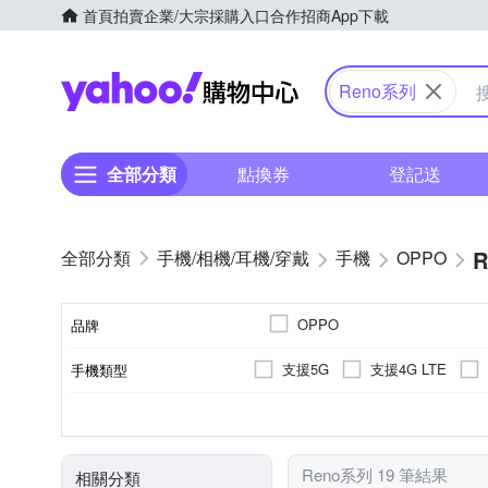
首頁
拍賣
企業/大宗採購入口
合作招商
App下載
Yahoo購物中心
Reno系列
全部分類
點換券
登記送
手機/相機/耳機/穿戴
手機
OPPO
OPPO
品牌
支援5G
支援4G LTE
手機類型
品牌名稱
5000萬
八核心
6.3吋
6.5吋
800萬
6.56吋
2億
256GB
128GB
顏色
主相機畫素
處理器類型
ROM/內建儲存空間
螢幕尺寸
Reno系列 19 筆結果
相關分類