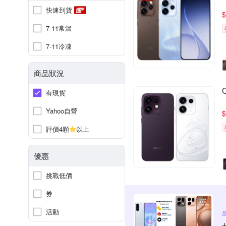
快速到貨
$
7-11常溫
7-11冷凍
商品狀況
有現貨
Yahoo自營
$
評價4顆
以上
優惠
挑戰低價
券
活動