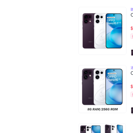
贈
$
$