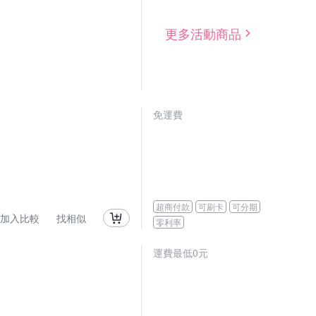
更多活動商品
免運費
超商付款
可刷卡
可分期
加入比較
找相似
零利率
運費最低0元