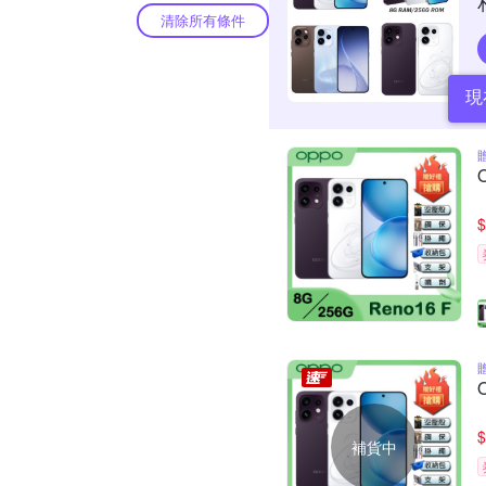
清除所有條件
現
$
$
補貨中