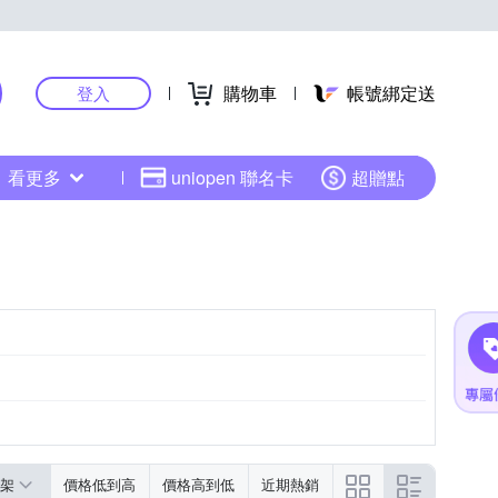
購物車
帳號綁定送
登入
看更多
uniopen 聯名卡
超贈點
架
價格低到高
價格高到低
近期熱銷