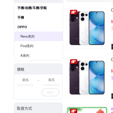
手機/相機/耳機/穿戴
手機
$
OPPO
Reno系列
Find系列
A系列
價格
$
-
確定
取貨方式