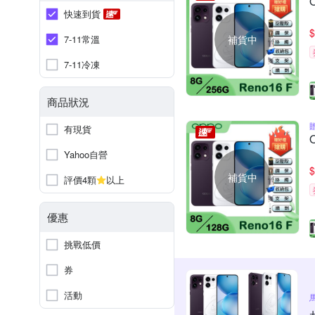
快速到貨
$
7-11常溫
補貨中
7-11冷凍
商品狀況
有現貨
Yahoo自營
$
補貨中
評價4顆
以上
優惠
挑戰低價
券
活動