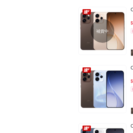
$
補貨中
$