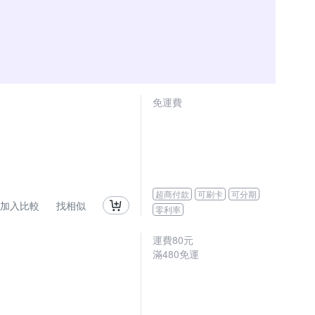
免運費
超商付款
可刷卡
可分期
加入比較
找相似
零利率
運費80元
滿480免運