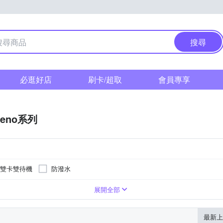
搜尋
必逛好店
刷卡/超取
會員專享
Reno系列
雙卡雙待機
防潑水
6.78吋
B
展開全部
最新上