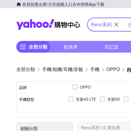
首頁
拍賣
企業/大宗採購入口
合作招商
App下載
Yahoo購物中心
Reno系列
全部分類
點換券
登記送
手機/相機/耳機/穿戴
手機
OPPO
OPPO
品牌
支援4G LTE
支援5G
手機類型
品牌名稱
5000萬
八核心
6.3吋
6.56吋
800萬
6.59吋
2億
256GB
128GB
512G
顏色
主相機畫素
處理器類型
ROM/內建儲存空間
螢幕尺寸
Reno系列 12 筆結果
相關分類