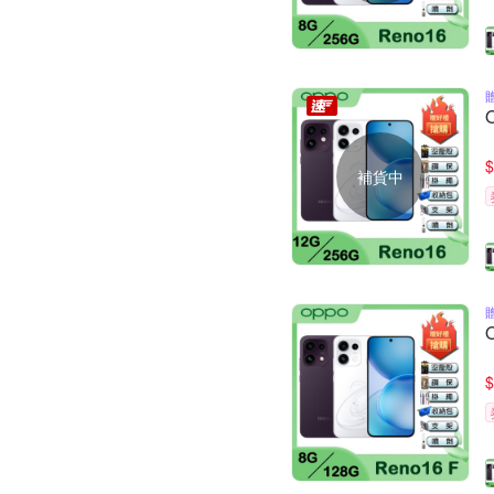
$
補貨中
$