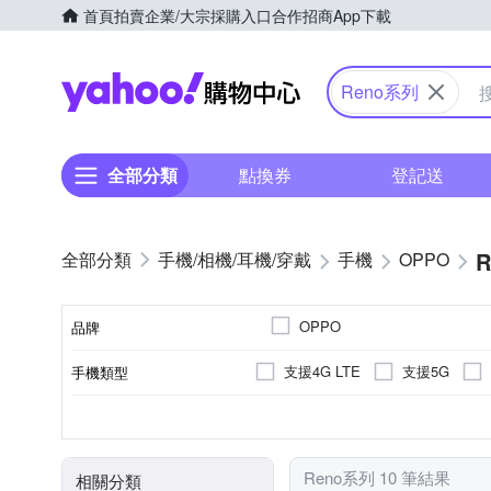
首頁
拍賣
企業/大宗採購入口
合作招商
App下載
Yahoo購物中心
Reno系列
全部分類
點換券
登記送
手機/相機/耳機/穿戴
手機
OPPO
OPPO
品牌
支援4G LTE
支援5G
手機類型
品牌名稱
5000萬
八核心
6.3吋
6.56吋
800萬
6.59吋
2億
256GB
128GB
512G
顏色
主相機畫素
處理器類型
ROM/內建儲存空間
螢幕尺寸
Reno系列 10 筆結果
相關分類