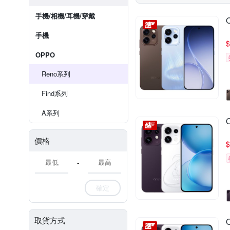
手機/相機/耳機/穿戴
手機
$
OPPO
Reno系列
Find系列
A系列
價格
$
-
確定
取貨方式