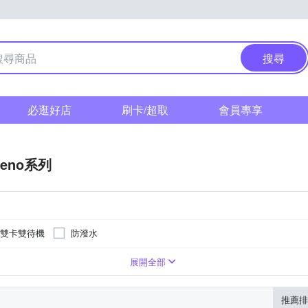
搜尋
必逛好店
刷卡/超取
會員專享
Reno系列
雙卡雙待機
防潑水
6.78吋
B
展開全部
推薦排