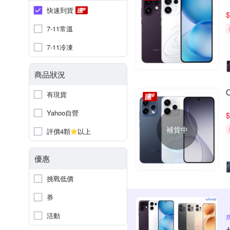
快速到貨
$
7-11常溫
7-11冷凍
商品狀況
有現貨
Yahoo自營
$
補貨中
評價4顆
以上
優惠
挑戰低價
券
活動