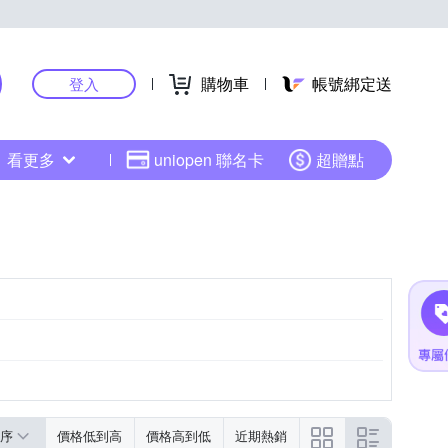
購物車
帳號綁定送
登入
看更多
uniopen 聯名卡
超贈點
序
價格低到高
價格高到低
近期熱銷