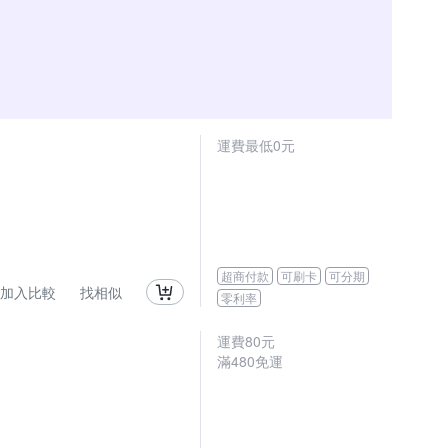
運費最低0元
超商付款
可刷卡
可分期
加入比較
找相似
零利率
運費80元
滿480免運