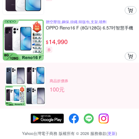
贈空壓殼,鋼保,掛繩,韓版包,支架,噴劑
OPPO Reno16 F (8G/128G) 6.57吋智慧手機
14,990
$
券
商品折價券
100元
Yahoo台灣電子商務 版權所有 © 2026 服務條款(
更新
)