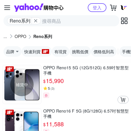
Yahoo購物中心
登入
Reno系列
OPPO
Reno系列
品牌
快速到貨
有現貨
挑戰低價
價格低到高
手機
OPPO Reno15 5G (12G/512G) 6.59吋智慧型
手機
15,990
$
補貨中
5
(
3
)
券
OPPO Reno16 F 5G (8G/128G) 6.57吋智慧型
手機
11,588
$