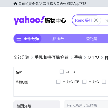
首頁
拍賣
企業/大宗採購入口
合作招商
App下載
Yahoo購物中心
Reno系列
全部分類
點換券
登記送
手機/相機/耳機/穿戴
手機
OPPO
OPPO
品牌
支援4G LTE
支援5G
手機類型
品牌名稱
5000萬
八核心
6.3吋
6.56吋
800萬
2億
256GB
128GB
主相機畫素
顏色
處理器類型
ROM/內建儲存空間
螢幕尺寸
Reno系列 5 筆結果
相關分類