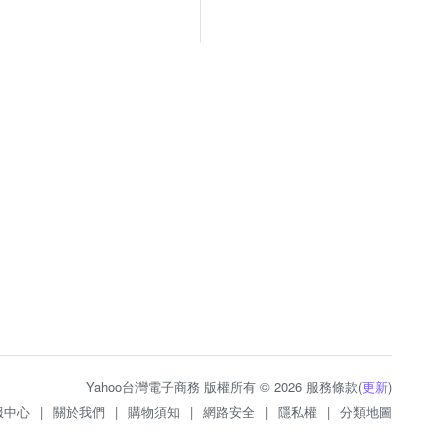
Yahoo台灣電子商務 版權所有 © 2026 服務條款(
更新
)
服中心
|
關於我們
|
購物須知
|
網路安全
|
隱私權
|
分類地圖