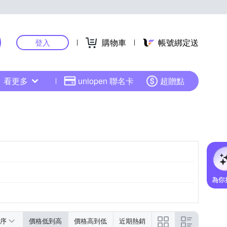
購物車
帳號綁定送
登入
看更多
uniopen 聯名卡
超贈點
序
價格低到高
價格高到低
近期熱銷