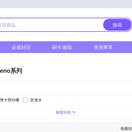
搜尋
必逛好店
刷卡/超取
會員專享
Reno系列
雙卡雙待機
防潑水
展開全部
推薦排