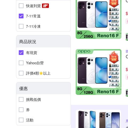
快速到貨
$
7-11常溫
7-11冷凍
商品狀況
有現貨
Yahoo自營
$
評價4顆
以上
優惠
挑戰低價
券
活動