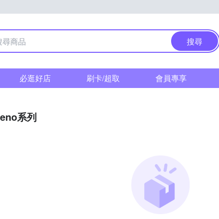
搜尋
必逛好店
刷卡/超取
會員專享
Reno系列