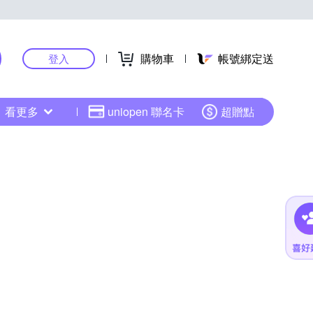
購物車
帳號綁定送
登入
看更多
uniopen 聯名卡
超贈點