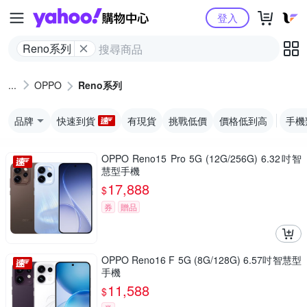
Yahoo購物中心
登入
Reno系列
OPPO
Reno系列
品牌
快速到貨
有現貨
挑戰低價
價格低到高
手機
OPPO Reno15 Pro 5G (12G/256G) 6.32吋智
慧型手機
17,888
$
券
贈品
OPPO Reno16 F 5G (8G/128G) 6.57吋智慧型
手機
11,588
$