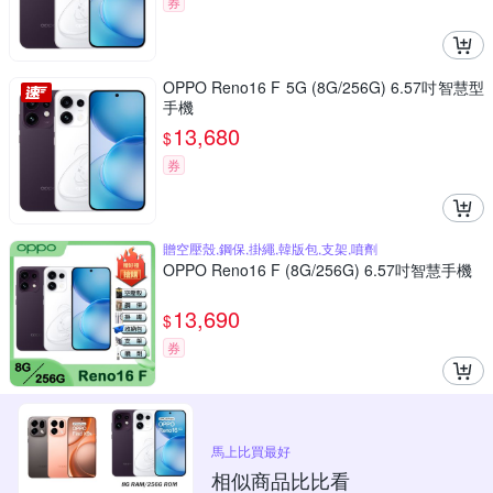
券
OPPO Reno16 F 5G (8G/256G) 6.57吋智慧型
手機
13,680
$
券
贈空壓殼,鋼保,掛繩,韓版包,支架,噴劑
OPPO Reno16 F (8G/256G) 6.57吋智慧手機
13,690
$
券
馬上比買最好
相似商品比比看