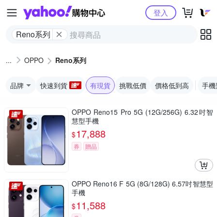
Yahoo購物中心
登入
Reno系列
OPPO
Reno系列
品牌
快速到貨
有現貨
挑戰低價
價格低到高
手機
OPPO Reno15 Pro 5G (12G/256G) 6.32吋智
慧型手機
17,888
$
券
贈品
OPPO Reno16 F 5G (8G/128G) 6.57吋智慧型
手機
11,588
$