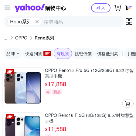
Yahoo購物中心
登入
Reno系列
OPPO
Reno系列
品牌
快速到貨
有現貨
挑戰低價
價格低到高
手機
OPPO Reno15 Pro 5G (12G/256G) 6.32吋智
慧型手機
17,888
$
券
贈品
OPPO Reno16 F 5G (8G/128G) 6.57吋智慧型
手機
11,588
$