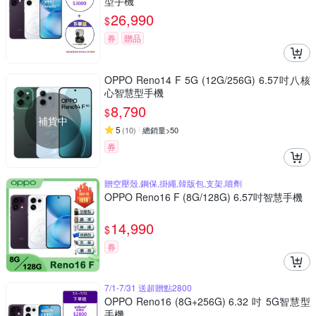
型手機
26,990
$
券
贈品
OPPO Reno14 F 5G (12G/256G) 6.57吋八核
心智慧型手機
8,790
$
補貨中
5
(
10
)
總銷量>50
券
贈空壓殼,鋼保,掛繩,韓版包,支架,噴劑
OPPO Reno16 F (8G/128G) 6.57吋智慧手機
14,990
$
券
7/1-7/31 送超贈點2800
OPPO Reno16 (8G+256G) 6.32 吋 5G智慧型
手機