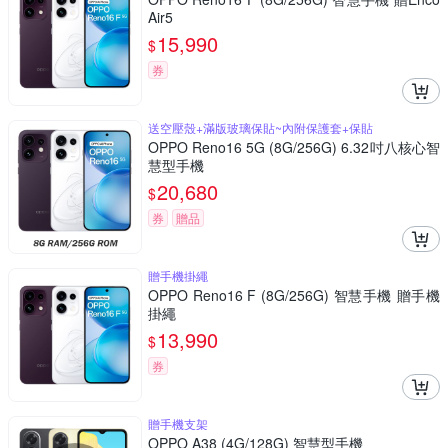
Air5
15,990
$
券
送空壓殼+滿版玻璃保貼~內附保護套+保貼
OPPO Reno16 5G (8G/256G) 6.32吋八核心智
慧型手機
20,680
$
券
贈品
贈手機掛繩
OPPO Reno16 F (8G/256G) 智慧手機 贈手機
掛繩
13,990
$
券
贈手機支架
OPPO A38 (4G/128G) 智慧型手機