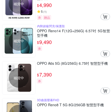
補貨中
4,990
$
5
(
1
)
券
贈品
內附超級閃充/保護殼
OPPO Reno14 F(12G+256G) 6.57吋 5G智慧
型手機
補貨中
9,490
$
券
OPPO A6s 5G (8G/256G) 6.75吋 智慧型手機
7,390
$
補貨中
券
3D曲面螢幕FHD
OPPO Reno8 T 5G 8G/256GB 智慧型手機