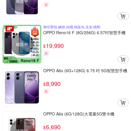
補貨中
券
贈空壓殼,鋼保,掛繩,韓版包,支架,噴劑
OPPO Reno16 F (8G/256G) 6.57吋智慧手機
補貨中
19,990
$
券
OPPO A6x (6G+128G) 6.75 吋 5G智慧型手機
8,990
$
券
OPPO A6s (6G/128G)大電量5G雙卡機
6,690
$
補貨中