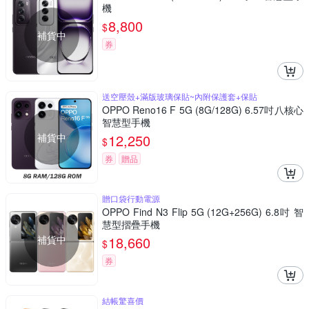
機
8,800
$
補貨中
券
送空壓殼+滿版玻璃保貼~內附保護套+保貼
OPPO Reno16 F 5G (8G/128G) 6.57吋八核心
智慧型手機
補貨中
12,250
$
券
贈品
贈口袋行動電源
OPPO Find N3 Flip 5G (12G+256G) 6.8吋 智
慧型摺疊手機
補貨中
18,660
$
券
結帳驚喜價