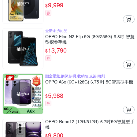
補貨中
9,999
$
券
全新未拆封品
OPPO Find N2 Flip 5G (8G/256G) 6.8吋 智慧
型摺疊手機
補貨中
13,790
$
券
贈空壓殼,鋼保,掛繩,收納包,支架,噴劑
OPPO A6x (6G+128G) 6.75 吋 5G智慧型手機
補貨中
5,988
$
券
OPPO Reno12 (12G/512G) 6.7吋5G智慧型手
機
9,800
$