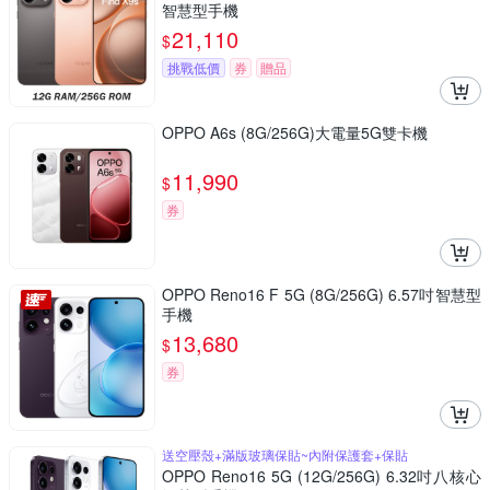
智慧型手機
21,110
$
挑戰低價
券
贈品
OPPO A6s (8G/256G)大電量5G雙卡機
11,990
$
券
OPPO Reno16 F 5G (8G/256G) 6.57吋智慧型
手機
13,680
$
券
送空壓殼+滿版玻璃保貼~內附保護套+保貼
OPPO Reno16 5G (12G/256G) 6.32吋八核心