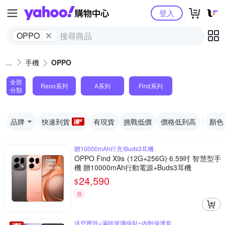
Yahoo購物中心
登入
OPPO
手機
OPPO
全部
Reno系列
A系列
Find系列
分類
品牌
快速到貨
有現貨
挑戰低價
價格低到高
顏色
贈10000mAh行充/Buds3耳機
OPPO Find X9s (12G+256G) 6.59吋 智慧型手
機 贈10000mAh行動電源+Buds3耳機
24,590
$
券
送空壓殼+滿版玻璃保貼~內附保護套