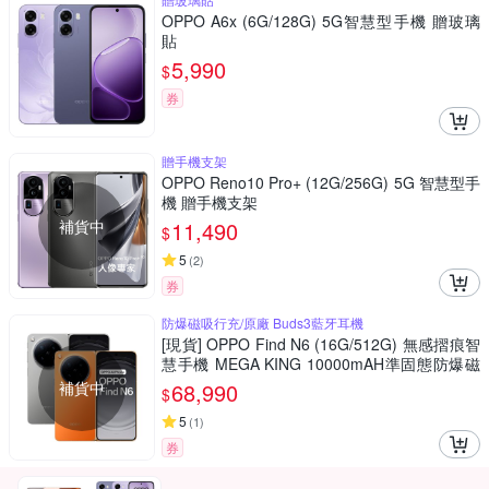
OPPO A6x (6G/128G) 5G智慧型手機 贈玻璃
貼
5,990
$
券
贈手機支架
OPPO Reno10 Pro+ (12G/256G) 5G 智慧型手
機 贈手機支架
補貨中
11,490
$
5
(
2
)
券
防爆磁吸行充/原廠 Buds3藍牙耳機
[現貨] OPPO Find N6 (16G/512G) 無感摺痕智
慧手機 MEGA KING 10000mAH準固態防爆磁
吸行充+OPPO Buds3藍牙耳機
補貨中
68,990
$
5
(
1
)
券