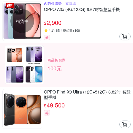
内附保護殼、充電器
OPPO A3x (4G/128G) 6.67吋智慧型手機
補貨中
2,900
$
4.7
(
15
)
總銷量>100
券
商品折價券
100元
OPPO Find X9 Ultra (12G+512G) 6.82吋 智慧
型手機
49,500
$
券