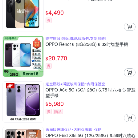
補貨中
4,490
$
券
贈空壓殼,鋼保,掛繩,韓版包,支架,噴劑
OPPO Reno16 (8G/256G) 6.32吋智慧手機
20,770
$
券
送空壓殼+滿版玻璃保貼~內附保護套
OPPO A6x 5G (6G/128G) 6.75吋八核心智慧
型手機
5,980
$
券
贈品
送滿版玻璃保貼~內附保護套+保貼
OPPO Find X9s 5G (12G/256G) 6.59吋八核心