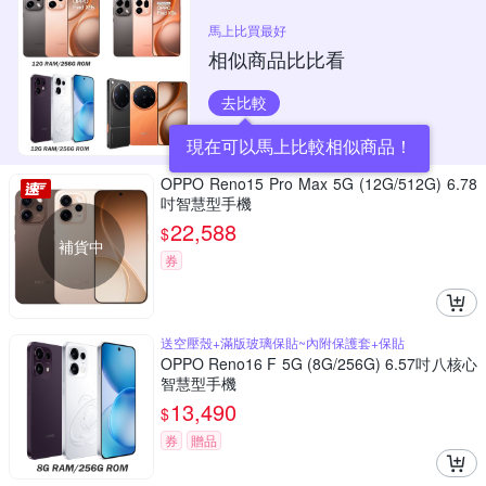
馬上比買最好
相似商品比比看
去比較
現在可以馬上比較相似商品！
OPPO Reno15 Pro Max 5G (12G/512G) 6.78
吋智慧型手機
22,588
$
補貨中
券
送空壓殼+滿版玻璃保貼~內附保護套+保貼
OPPO Reno16 F 5G (8G/256G) 6.57吋八核心
智慧型手機
13,490
$
券
贈品