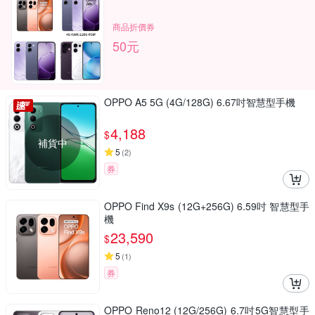
商品折價券
50元
OPPO A5 5G (4G/128G) 6.67吋智慧型手機
4,188
$
補貨中
5
(
2
)
券
OPPO Find X9s (12G+256G) 6.59吋 智慧型手
機
23,590
$
5
(
1
)
券
OPPO Reno12 (12G/256G) 6.7吋5G智慧型手