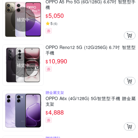
OPPO A5 Pro 5G (6G/128G) 6.67吋 智慧型手
機
5,050
$
補貨中
5
(
6
)
券
OPPO Reno12 5G (12G/256G) 6.7吋 智慧型
手機
10,990
$
補貨中
券
贈金屬支架
OPPO A6x (4G/128G) 5G智慧型手機 贈金屬
支架
4,888
$
券
贈玻璃貼