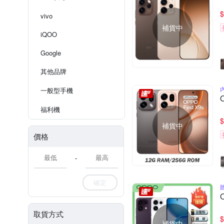
$
vivo
補貨中
iQOO
Google
其他品牌
一般型手機
福利機
$
補貨中
價格
-
確定
取貨方式
$
補貨中