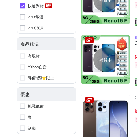
快速到貨
7-11常溫
7-11冷凍
商品狀況
有現貨
$
補貨中
Yahoo自營
評價4顆
以上
優惠
挑戰低價
$
券
活動