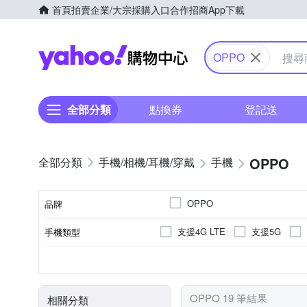
首頁
拍賣
企業/大宗採購入口
合作招商
App下載
Yahoo購物中心
OPPO
全部分類
點換券
登記送
OPPO
手機/相機/耳機/穿戴
手機
OPPO
品牌
支援4G LTE
支援5G
手機類型
品牌名稱
5000萬
八核心
6.3吋
6.5吋
500萬以下
6.56吋
8
128GB
256GB
512G
顏色
主相機畫素
ROM/內建儲存空間
處理器類型
螢幕尺寸
OPPO 19 筆結果
相關分類