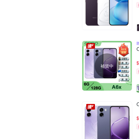
$
補貨中
$