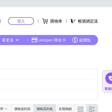
購物車
帳號綁定送
登入
看更多
uniopen 聯名卡
超贈點
序
價格低到高
價格高到低
近期熱銷