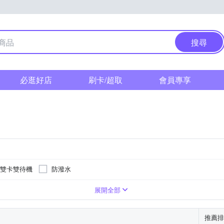
搜尋
必逛好店
刷卡/超取
會員專享
雙卡雙待機
防潑水
00萬
6.59吋
2億
6.67吋
4800萬
6.75吋
6.78吋
B
128MB
展開全部
推薦排