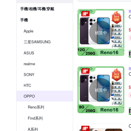
手機/相機/耳機/穿戴
手機
$
Apple
補貨中
三星SAMSUNG
ASUS
realme
SONY
HTC
$
補貨中
OPPO
Reno系列
Find系列
A系列