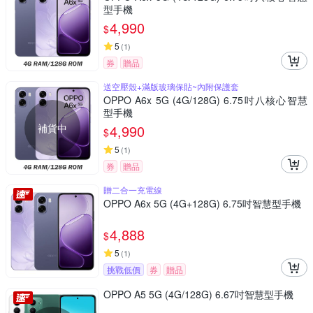
型手機
4,990
$
5
(
1
)
券
贈品
送空壓殼+滿版玻璃保貼~內附保護套
OPPO A6x 5G (4G/128G) 6.75吋八核心智慧
型手機
補貨中
4,990
$
5
(
1
)
券
贈品
贈二合一充電線
OPPO A6x 5G (4G+128G) 6.75吋智慧型手機
4,888
$
5
(
1
)
挑戰低價
券
贈品
OPPO A5 5G (4G/128G) 6.67吋智慧型手機