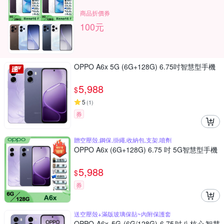
商品折價券
100元
OPPO A6x 5G (6G+128G) 6.75吋智慧型手機
5,988
$
5
(
1
)
券
贈空壓殼,鋼保,掛繩,收納包,支架,噴劑
OPPO A6x (6G+128G) 6.75 吋 5G智慧型手機
5,988
$
券
送空壓殼+滿版玻璃保貼~內附保護套
OPPO A6x 5G (6G/128G) 6.75吋八核心智慧