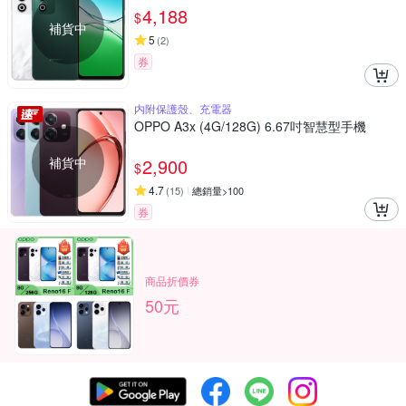
4,188
$
補貨中
5
(
2
)
券
内附保護殼、充電器
OPPO A3x (4G/128G) 6.67吋智慧型手機
補貨中
2,900
$
4.7
(
15
)
總銷量>100
券
商品折價券
50元