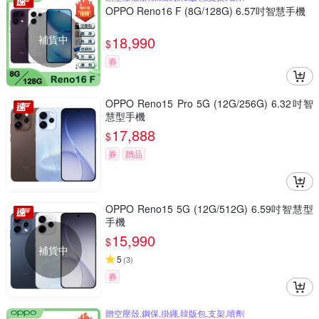
OPPO Reno16 F (8G/128G) 6.57吋智慧手機
補貨中
18,990
$
券
OPPO Reno15 Pro 5G (12G/256G) 6.32吋智
慧型手機
17,888
$
券
贈品
OPPO Reno15 5G (12G/512G) 6.59吋智慧型
手機
15,990
$
補貨中
5
(
3
)
券
贈空壓殼,鋼保,掛繩,韓版包,支架,噴劑