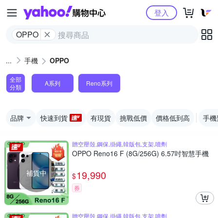
Yahoo購物中心
登入
OPPO
手機
OPPO
全部
A系列
Reno系列
分類
品牌
快速到貨
有現貨
挑戰低價
價格低到高
手機
贈空壓殼,鋼保,掛繩,韓版包,支架,噴劑
OPPO Reno16 F (8G/256G) 6.57吋智慧手機
補貨中
19,990
$
券
贈空壓殼,鋼保,掛繩,韓版包,支架,噴劑