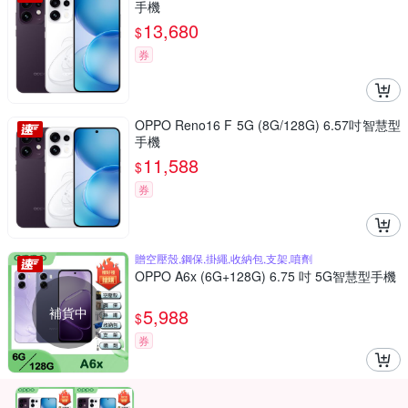
手機
13,680
$
券
OPPO Reno16 F 5G (8G/128G) 6.57吋智慧型
手機
11,588
$
券
贈空壓殼,鋼保,掛繩,收納包,支架,噴劑
OPPO A6x (6G+128G) 6.75 吋 5G智慧型手機
補貨中
5,988
$
券