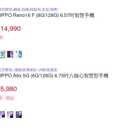
贈空壓殼,鋼保,掛繩,韓版包,支架,噴劑
OPPO Reno16 F (8G/128G) 6.57吋智慧手機
14,990
券
送空壓殼+滿版玻璃保貼~內附保護套
OPPO A6x 5G (6G/128G) 6.75吋八核心智慧型手機
5,980
券
贈品