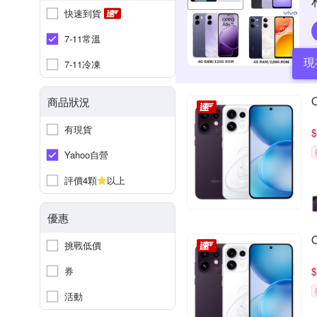
快速到貨
7-11常溫
現
7-11冷凍
商品狀況
有現貨
$
Yahoo自營
評價4顆
以上
優惠
挑戰低價
券
$
活動