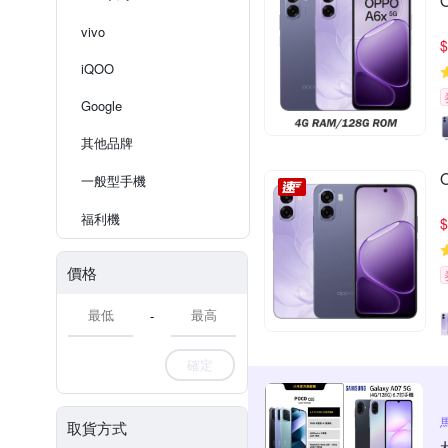
vivo
$
iQOO
Google
其他品牌
一般型手機
福利機
$
價格
-
確定
取貨方式