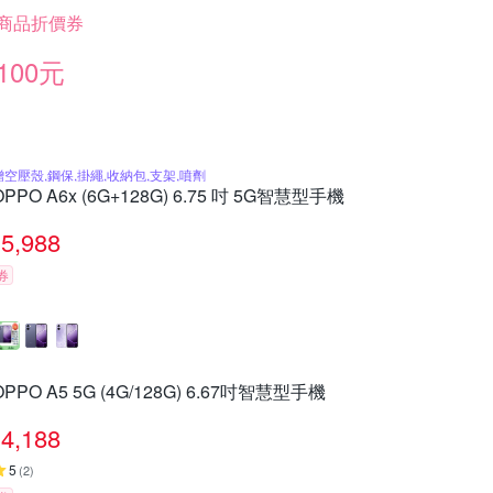
商品折價券
100元
贈空壓殼,鋼保,掛繩,收納包,支架,噴劑
OPPO A6x (6G+128G) 6.75 吋 5G智慧型手機
5,988
券
OPPO A5 5G (4G/128G) 6.67吋智慧型手機
4,188
5
(
2
)