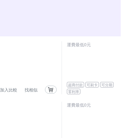
運費最低0元
超商付款
可刷卡
可分期
加入比較
找相似
零利率
運費最低0元