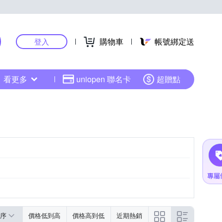
購物車
帳號綁定送
登入
看更多
uniopen 聯名卡
超贈點
序
價格低到高
價格高到低
近期熱銷