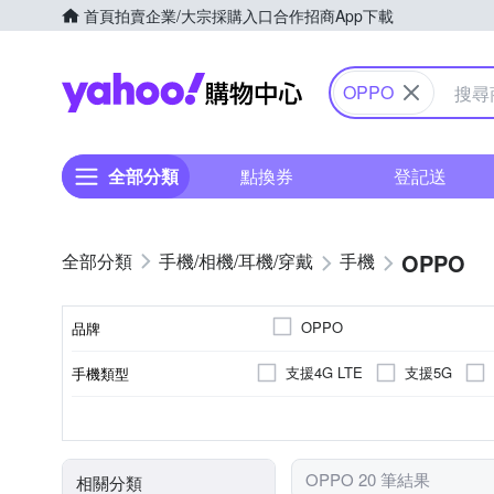
首頁
拍賣
企業/大宗採購入口
合作招商
App下載
Yahoo購物中心
OPPO
全部分類
點換券
登記送
OPPO
手機/相機/耳機/穿戴
手機
OPPO
品牌
支援4G LTE
支援5G
手機類型
品牌名稱
5000萬
八核心
6.3吋
6.5吋
500萬以下
6.56吋
8
128GB
256GB
128M
顏色
主相機畫素
ROM/內建儲存空間
處理器類型
螢幕尺寸
OPPO 20 筆結果
相關分類