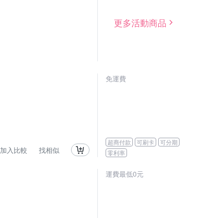
更多活動商品
免運費
超商付款
可刷卡
可分期
加入比較
找相似
零利率
運費最低0元