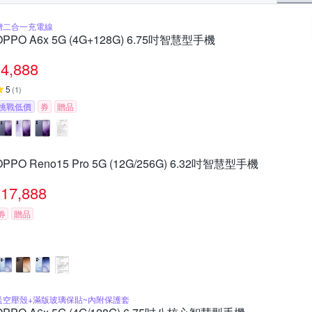
贈二合一充電線
OPPO A6x 5G (4G+128G) 6.75吋智慧型手機
4,888
5
(
1
)
挑戰低價
券
贈品
OPPO Reno15 Pro 5G (12G/256G) 6.32吋智慧型手機
17,888
券
贈品
送空壓殼+滿版玻璃保貼~內附保護套