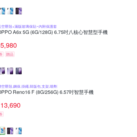
送空壓殼+滿版玻璃保貼~內附保護套
OPPO A6x 5G (6G/128G) 6.75吋八核心智慧型手機
5,980
券
贈品
贈空壓殼,鋼保,掛繩,韓版包,支架,噴劑
OPPO Reno16 F (8G/256G) 6.57吋智慧手機
13,690
券