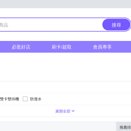
搜尋
必逛好店
刷卡/超取
會員專享
雙卡雙待機
防潑水
00萬
6.59吋
2億
6.67吋
4800萬
6.75吋
B
512GB
展開全部
推薦排