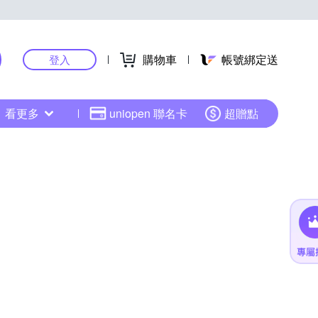
購物車
帳號綁定送
登入
看更多
uniopen 聯名卡
超贈點