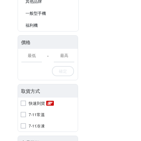
其他品牌
一般型手機
福利機
價格
-
確定
取貨方式
快速到貨
7-11常溫
7-11冷凍