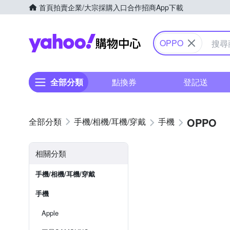
首頁
拍賣
企業/大宗採購入口
合作招商
App下載
Yahoo購物中心
OPPO
全部分類
點換券
登記送
OPPO
手機/相機/耳機/穿戴
手機
相關分類
手機/相機/耳機/穿戴
手機
Apple