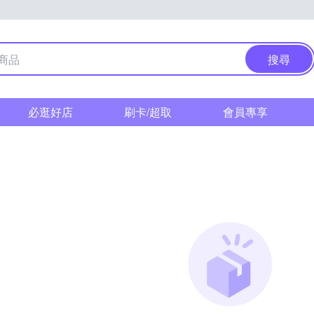
搜尋
必逛好店
刷卡/超取
會員專享