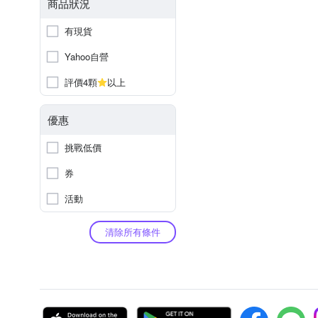
商品狀況
有現貨
Yahoo自營
評價4顆
以上
優惠
挑戰低價
券
活動
清除所有條件