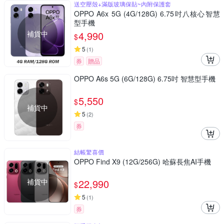
送空壓殼+滿版玻璃保貼~內附保護套
OPPO A6x 5G (4G/128G) 6.75吋八核心智慧
型手機
補貨中
4,990
$
5
(
1
)
券
贈品
OPPO A6s 5G (6G/128G) 6.75吋 智慧型手機
5,550
$
補貨中
5
(
2
)
券
結帳驚喜價
OPPO Find X9 (12G/256G) 哈蘇長焦AI手機
補貨中
22,990
$
5
(
1
)
券