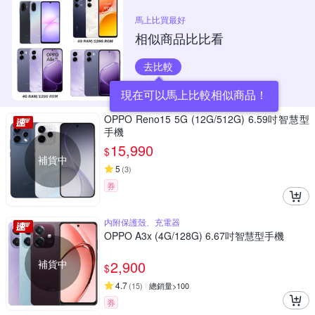
馬上比買最好
相似商品比比看
去比較
現在可以馬上比較相似商品！
OPPO Reno15 5G (12G/512G) 6.59吋智慧型
手機
15,990
$
補貨中
5
(
3
)
券
内附保護殼、充電器
OPPO A3x (4G/128G) 6.67吋智慧型手機
補貨中
2,900
$
4.7
(
15
)
總銷量>100
券