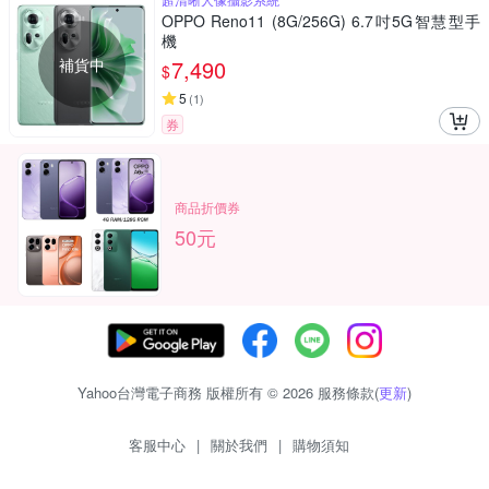
OPPO Reno11 (8G/256G) 6.7吋5G智慧型手
機
補貨中
7,490
$
5
(
1
)
券
商品折價券
50元
Yahoo台灣電子商務 版權所有 © 2026 服務條款(
更新
)
客服中心
|
關於我們
|
購物須知