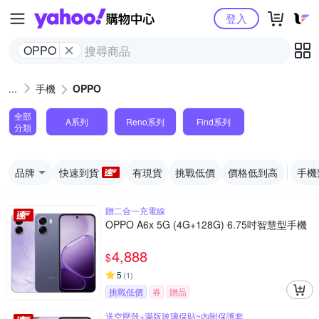
Yahoo購物中心
登入
OPPO
手機
OPPO
全部
A系列
Reno系列
Find系列
分類
品牌
快速到貨
有現貨
挑戰低價
價格低到高
手機
贈二合一充電線
OPPO A6x 5G (4G+128G) 6.75吋智慧型手機
4,888
$
5
(
1
)
挑戰低價
券
贈品
送空壓殼+滿版玻璃保貼~內附保護套