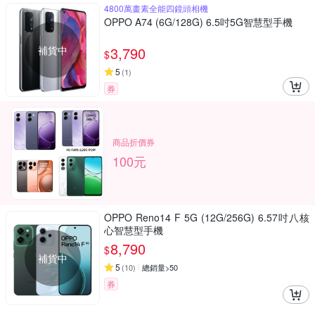
4800萬畫素全能四鏡頭相機
OPPO A74 (6G/128G) 6.5吋5G智慧型手機
補貨中
3,790
$
5
(
1
)
券
商品折價券
100元
OPPO Reno14 F 5G (12G/256G) 6.57吋八核
心智慧型手機
8,790
$
補貨中
5
(
10
)
總銷量>50
券