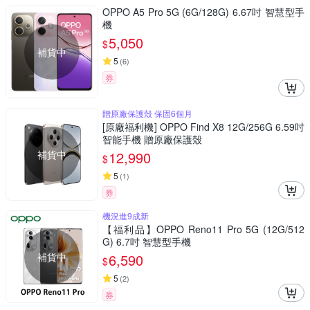
OPPO A5 Pro 5G (6G/128G) 6.67吋 智慧型手
機
5,050
$
補貨中
5
(
6
)
券
贈原廠保護殼 保固6個月
[原廠福利機] OPPO Find X8 12G/256G 6.59吋
智能手機 贈原廠保護殼
補貨中
12,990
$
5
(
1
)
券
機況進9成新
【福利品】OPPO Reno11 Pro 5G (12G/512
G) 6.7吋 智慧型手機
補貨中
6,590
$
5
(
2
)
券