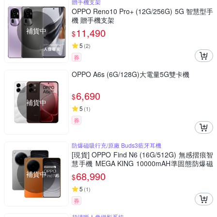
贈手機支架
OPPO Reno10 Pro+ (12G/256G) 5G 智慧型手
機 贈手機支架
補貨中
11,490
$
5
(
2
)
券
OPPO A6s (6G/128G)大電量5G雙卡機
6,690
$
補貨中
5
(
1
)
券
防爆磁吸行充/原廠 Buds3藍牙耳機
[現貨] OPPO Find N6 (16G/512G) 無感摺痕智
慧手機 MEGA KING 10000mAH準固態防爆磁
吸行充+OPPO Buds3藍牙耳機
補貨中
68,990
$
5
(
1
)
券
超清晰人像攝影系統