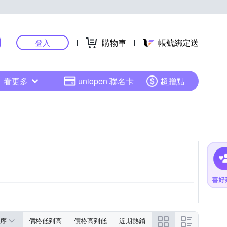
購物車
帳號綁定送
登入
看更多
uniopen 聯名卡
超贈點
400萬
序
價格低到高
價格高到低
近期熱銷