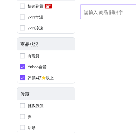
快速到貨
7-11常溫
7-11冷凍
商品狀況
有現貨
Yahoo自營
評價4顆
以上
優惠
挑戰低價
券
活動