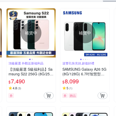
補貨中
補貨中
頂級嚴選 外觀近新福利品
送雙孔快充頭,超值好禮
【頂級嚴選 S級福利品】Sa
SAMSUNG Galaxy A26 5G
msung S22 256G (8G/256
(8G/128G) 6.7吋智慧型手
G) (6.1吋智慧型手機)
機
7,490
8,099
$
$
4.8
5
(
3
)
(
1
)
券
券
贈品