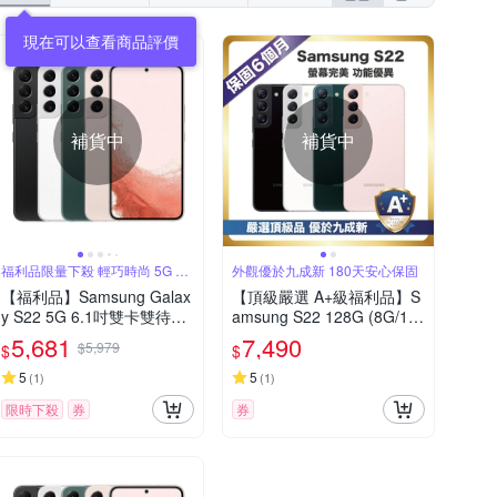
現在可以查看商品評價
補貨中
補貨中
福利品限量下殺 輕巧時尚 5G 旗
外觀優於九成新 180天安心保固
艦手機
【福利品】Samsung Galax
【頂級嚴選 A+級福利品】S
y S22 5G 6.1吋雙卡雙待旗
amsung S22 128G (8G/12
艦手機(8GB/256GB)
8G) S22 128G (6.1吋智慧
5,681
7,490
$5,979
$
$
型手機)
5
5
(
1
)
(
1
)
限時下殺
券
券