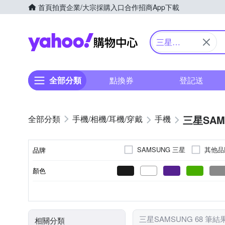
首頁
拍賣
企業/大宗採購入口
合作招商
App下載
Yahoo購物中心
三星
SAMSUNG
全部分類
點換券
登記送
三星SAM
手機/相機/耳機/穿戴
手機
SAMSUNG 三星
其他品
品牌
顏色
品牌名稱
5000萬
支援5G
6.1吋
八核心
1埠
2埠
6.2吋
1200萬
雙卡雙待機
6.3吋
100
256GB
128GB
512G
主相機畫素
手機類型
螢幕尺寸
ROM/內建儲存空間
處理器類型
充電埠數
三星SAMSUNG 68 筆結
相關分類