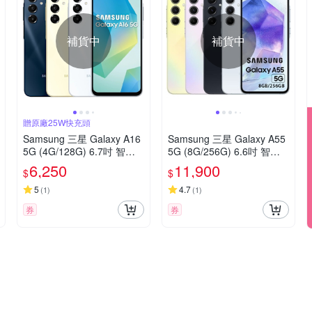
補貨中
補貨中
贈原廠25W快充頭
Samsung 三星 Galaxy A16
Samsung 三星 Galaxy A55
5G (4G/128G) 6.7吋 智慧
5G (8G/256G) 6.6吋 智慧
型手機 贈25W快充頭
型手機
6,250
11,900
$
$
5
4.7
(
1
)
(
1
)
券
券