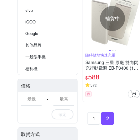
vivo
補貨中
iQOO
Google
其他品牌
隨時隨地快速充電
一般型手機
Samsung 三星 原廠 雙向閃
充行動電源 EB-P3400 (10,
福利機
000mAh, 25W, Type C )
588
$
價格
5
(
3
)
券
-
確定
1
2
取貨方式