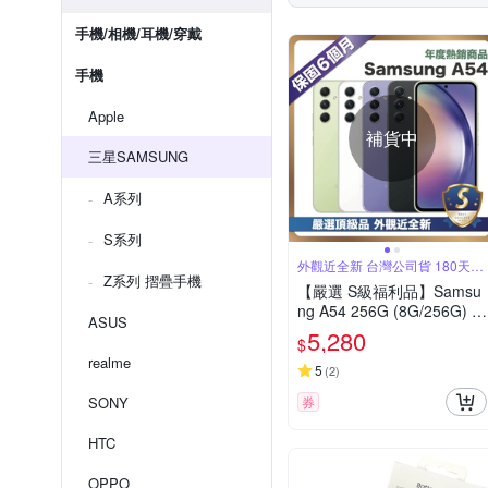
手機/相機/耳機/穿戴
手機
Apple
補貨中
三星SAMSUNG
A系列
S系列
外觀近全新 台灣公司貨 180天安
心保固
Z系列 摺疊手機
【嚴選 S級福利品】Samsu
ng A54 256G (8G/256G) 台
ASUS
灣公司貨
5,280
$
realme
5
(
2
)
SONY
券
HTC
OPPO