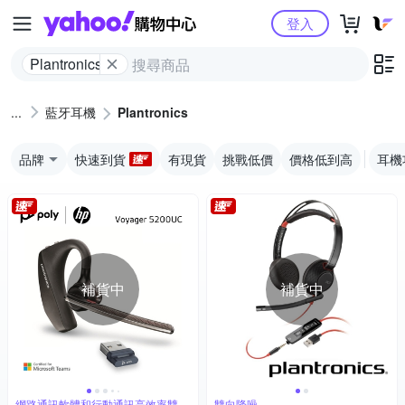
Yahoo購物中心
登入
Plantronics
藍牙耳機
Plantronics
品牌
快速到貨
有現貨
挑戰低價
價格低到高
耳機
補貨中
補貨中
網路通訊軟體和行動通訊高效率雙用
雙向降噪