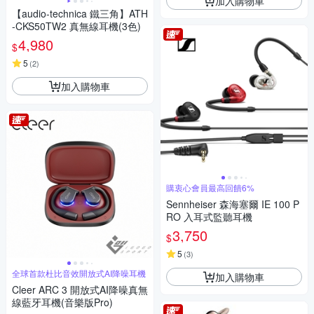
加入購物車
【audio-technica 鐵三角】ATH
-CKS50TW2 真無線耳機(3色)
4,980
$
5
(
2
)
加入購物車
購衷心會員最高回饋6%
Sennheiser 森海塞爾 IE 100 P
RO 入耳式監聽耳機
3,750
$
5
(
3
)
全球首款杜比音效開放式AI降噪耳機
加入購物車
Cleer ARC 3 開放式AI降噪真無
線藍牙耳機(音樂版Pro)