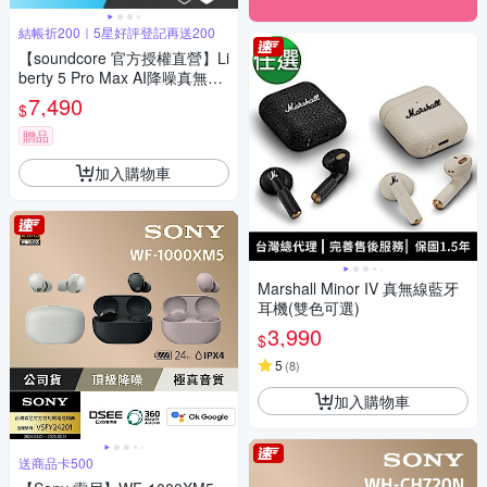
結帳折200｜5星好評登記再送200
【soundcore 官方授權直營】Li
berty 5 Pro Max AI降噪真無線
藍牙耳機
7,490
$
贈品
加入購物車
Marshall Minor IV 真無線藍牙
耳機(雙色可選)
3,990
$
5
(
8
)
加入購物車
送商品卡500