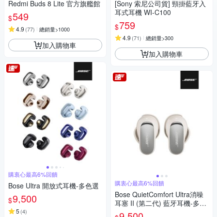
Redmi Buds 8 Lite 官方旗艦館
[Sony 索尼公司貨] 頸掛藍牙入
耳式耳機 WI-C100
549
$
759
$
4.9
(
77
)
總銷量>1000
4.9
(
71
)
總銷量>300
加入購物車
加入購物車
購衷心最高6%回饋
購衷心最高6%回饋
Bose Ultra 開放式耳機-多色選
Bose QuietComfort Ultra消噪
9,500
$
耳塞 II (第二代) 藍牙耳機-多色
5
選
(
4
)
9,500