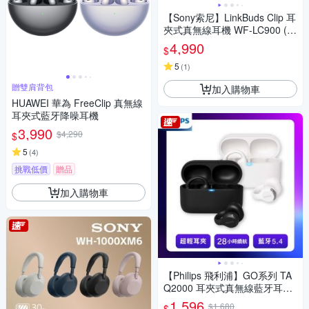
【Sony索尼】LinkBuds Clip 耳
夾式真無線耳機 WF-LC900 (公
司貨 保固12+6個月)
4,990
$
5
(
1
)
贈雙肩背包
加入購物車
HUAWEI 華為 FreeClip 真無線
耳夾式藍牙降噪耳機
3,990
$4,290
$
5
(
4
)
挑戰低價
贈品
加入購物車
【Philips 飛利浦】GO系列 TA
Q2000 耳夾式真無線藍牙耳機
|輕盈裸感 音霸享受
1,596
$1,680
$