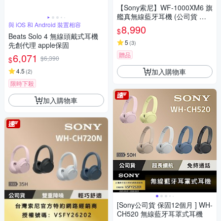
【Sony索尼】WF-1000XM6 旗
艦真無線藍牙耳機 (公司貨 保
與 iOS 和 Android 裝置相容
固12+6個月)
8,990
$
Beats Solo 4 無線頭戴式耳機
5
(
3
)
先創代理 apple保固
贈品
6,071
$6,390
$
加入購物車
4.5
(
2
)
限時下殺
加入購物車
[Sony公司貨 保固12個月 ] WH-
CH520 無線藍牙耳罩式耳機