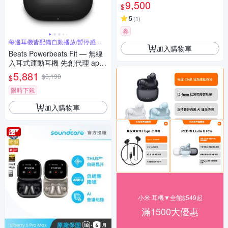
9,500
$
5
(
1
)
券
每邊耳機皆配備自動播放/暫停感測
加入購物車
器
Beats Powerbeats Fit — 無線
入耳式運動耳機 先創代理 appl
e保固
5,881
$6,190
$
限時下殺
加入購物車
小米 耳機▼全館$549起
滿1500大優惠