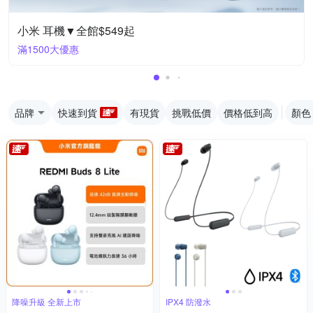
小米 耳機▼全館$549起
滿1500大優惠
品牌
快速到貨
有現貨
挑戰低價
價格低到高
顏色
降噪升級 全新上市
IPX4 防潑水