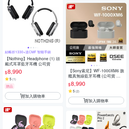
結帳折1330+送CMF 智能手錶
【Nothing】Headphone (1) 頭
戴式耳罩藍牙耳機 公司貨
8,990
【Sony索尼】WF-1000XM6 旗
$
艦真無線藍牙耳機 (公司貨 保
5
(
1
)
固12+6個月)
8,990
$
贈品
5
(
2
)
加入購物車
加入購物車