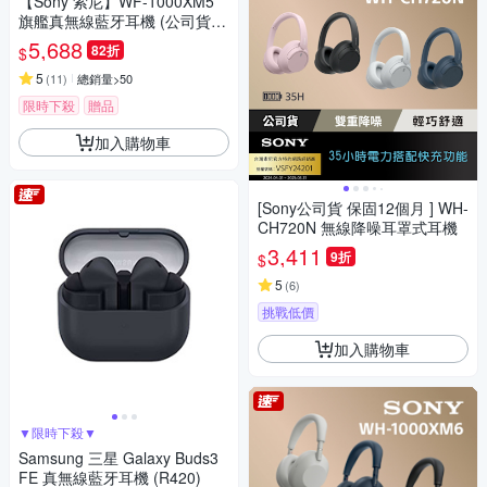
【Sony 索尼】WF-1000XM5
旗艦真無線藍牙耳機 (公司貨
保固12+6個月)
5,688
82折
$
5
(
11
)
總銷量>50
限時下殺
贈品
加入購物車
[Sony公司貨 保固12個月 ] WH-
CH720N 無線降噪耳罩式耳機
3,411
9折
$
5
(
6
)
挑戰低價
加入購物車
▼限時下殺▼
Samsung 三星 Galaxy Buds3
FE 真無線藍牙耳機 (R420)