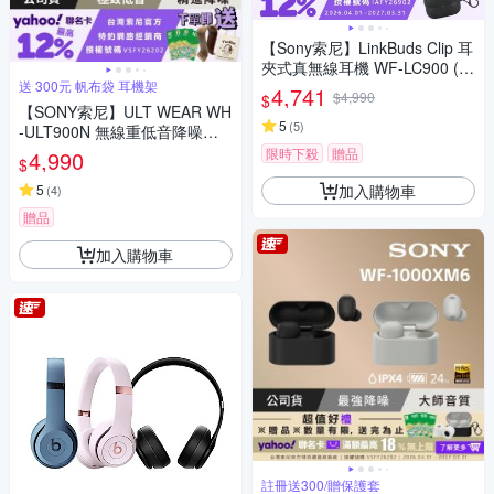
【Sony索尼】LinkBuds Clip 耳
夾式真無線耳機 WF-LC900 (公
送 300元 帆布袋 耳機架
司貨 保固12+6個月)
4,741
$4,990
$
【SONY索尼】ULT WEAR WH
5
(
5
)
-ULT900N 無線重低音降噪耳
機 (公司貨 保固12個月)
限時下殺
贈品
4,990
$
加入購物車
5
(
4
)
贈品
加入購物車
註冊送300/贈保護套