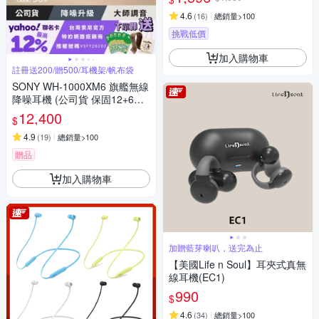
4.6
(
16
)
總銷量>100
挑戰低價
加入購物車
註冊送200/贈500/耳機架/帆布袋
SONY WH-1000XM6 旗艦無線
降噪耳機 (公司貨 保固12+6個
月)
12,400
$
4.9
(
19
)
總銷量>100
贈品
加入購物車
加贈藍芽喇叭，送完為止
【美國Life n Soul】耳夾式真無
線耳機(EC1)
990
$
4.6
(
34
)
總銷量>100