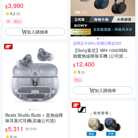
3,990
$
4.2
(
5
)
券
贈品
加入購物車
送商品卡300+官網註冊送300
【Sony索尼】WH-1000XM6
旗艦無線降噪耳機 (公司貨 保
固12+6個月)
12,400
$
5
(
3
)
贈品
加入購物車
Beats Studio Buds + 真無線降
噪耳塞式耳機(原廠公司貨)
5,311
$5,590
$
5
(
8
)