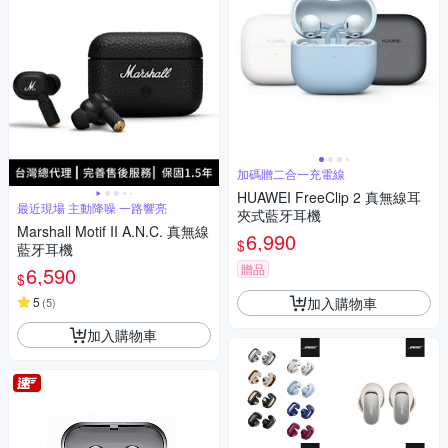
加碼贈二合一充電線
HUAWEI FreeClip 2 真無線耳
最近現場 主動降噪 一路響亮
夾式藍牙耳機
Marshall Motif II A.N.C. 真無線
6,990
$
藍牙耳機
贈品
6,590
$
加入購物車
5
(
5
)
加入購物車