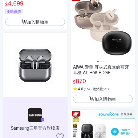
4,699
$
挑戰低價
加入購物車
AIWA 愛華 耳夾式真無線藍牙
耳機 AT-H06 EDGE
870
$
4.6
(
15
)
總銷量>100
加入購物車
Samsung三星官方旗艦店