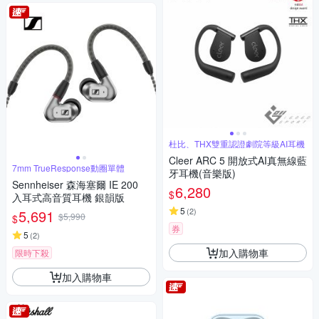
杜比、THX雙重認證劇院等級AI耳機
Cleer ARC 5 開放式AI真無線藍
7mm TrueResponse動圈單體
牙耳機(音樂版)
Sennheiser 森海塞爾 IE 200
6,280
$
入耳式高音質耳機 銀韻版
5
(
2
)
5,691
$5,990
$
券
5
(
2
)
加入購物車
限時下殺
加入購物車