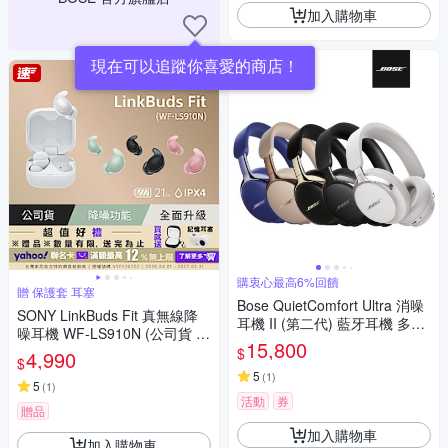
加入購物車
現在可以追蹤你喜愛的商店！
購衷心最高6%回饋
贈 保護套 耳塞
Bose QuietComfort Ultra 消噪
SONY LinkBuds Fit 真無線降
耳機 II (第二代) 藍牙耳機 多色
噪耳機 WF-LS910N (公司貨 保
選
15,800
固12+6個月)
$
4,990
$
5
(
1
)
5
(
1
)
活動
券
贈品
加入購物車
加入購物車