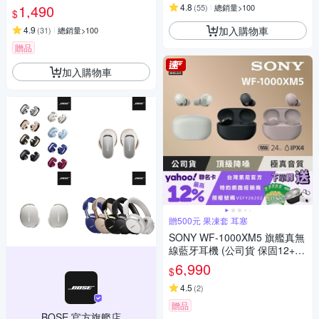
1,490
4.8
(
55
)
總銷量>100
$
加入購物車
4.9
(
31
)
總銷量>100
贈品
加入購物車
贈500元 果凍套 耳塞
SONY WF-1000XM5 旗艦真無
線藍牙耳機 (公司貨 保固12+6
個月)
6,990
$
4.5
(
2
)
贈品
BOSE 官方旗艦店