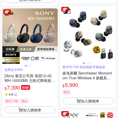
贈 BTD 700 高性能藍牙接收器
送商品卡500
森海塞爾 Sennheiser Moment
[Sony 索尼公司貨 保固12+6]
um True Wireless 4 旗艦真無
WH-1000XM5 主動式降噪旗艦
線藍牙耳機第四代
5,990
藍牙耳機(頂級降噪 /極真音質/
$
7,390
84折
$
配戴舒適)
贈品
4.8
(
2
)
加入購物車
限時下殺
贈品
加入購物車