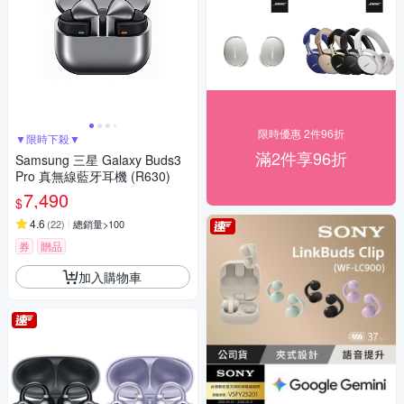
限時優惠 2件96折
▼限時下殺▼
滿2件享96折
Samsung 三星 Galaxy Buds3
Pro 真無線藍牙耳機 (R630)
7,490
$
4.6
(
22
)
總銷量>100
券
贈品
加入購物車