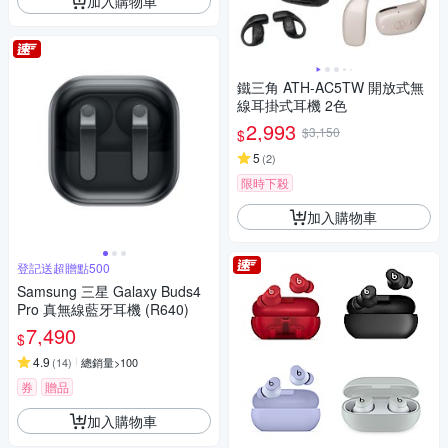
加入購物車
鐵三角 ATH-AC5TW 開放式無
線耳掛式耳機 2色
2,993
$3,150
$
5
(
2
)
限時下殺
加入購物車
登記送超贈點500
Samsung 三星 Galaxy Buds4
Pro 真無線藍牙耳機 (R640)
7,490
$
4.9
(
14
)
總銷量>100
券
贈品
加入購物車