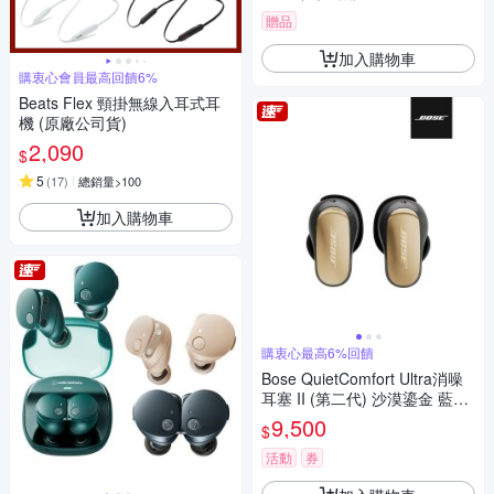
贈品
加入購物車
購衷心會員最高回饋6%
Beats Flex 頸掛無線入耳式耳
機 (原廠公司貨)
2,090
$
5
(
17
)
總銷量>100
加入購物車
購衷心最高6%回饋
Bose QuietComfort Ultra消噪
耳塞 II (第二代) 沙漠鎏金 藍牙
耳機
9,500
$
活動
券