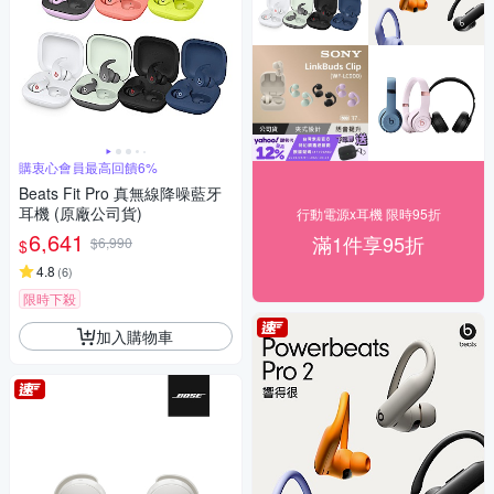
購衷心會員最高回饋6%
Beats Fit Pro 真無線降噪藍牙
耳機 (原廠公司貨)
行動電源x耳機 限時95折
6,641
滿1件享95折
$6,990
$
4.8
(
6
)
限時下殺
加入購物車