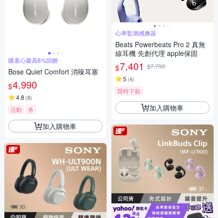
心率監測感應器
Beats Powerbeats Pro 2 真無
線耳機 先創代理 apple保固
購衷心最高6%回饋
7,401
$7,790
$
Bose Quiet Comfort 消噪耳塞
5
(
4
)
4,990
$
限時下殺
4.8
(
8
)
加入購物車
活動
券
加入購物車