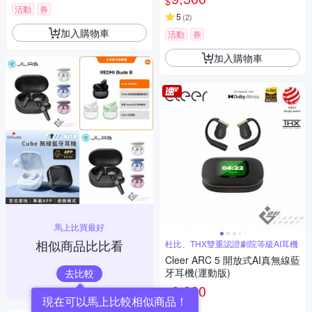
$
活動
券
5
(
2
)
加入購物車
活動
券
加入購物車
馬上比買最好
相似商品比比看
杜比、THX雙重認證劇院等級AI耳機
Cleer ARC 5 開放式AI真無線藍
牙耳機(運動版)
去比較
6,280
$
5
(
1
)