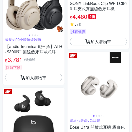
SONY LinkBuds Clip WF-LC90
0 耳夾式真無線藍牙耳機
4,480
9折
$
5
(
1
)
挑戰低價
最長約90小時無線聆聽
加入購物車
【audio-technica 鐵三角】ATH
-S300BT 無線藍牙耳罩式耳機
2色 可選
3,781
$3,980
$
限時下殺
加入購物車
購衷心最高6%回饋
Bose Ultra 開放式耳機 霧白色