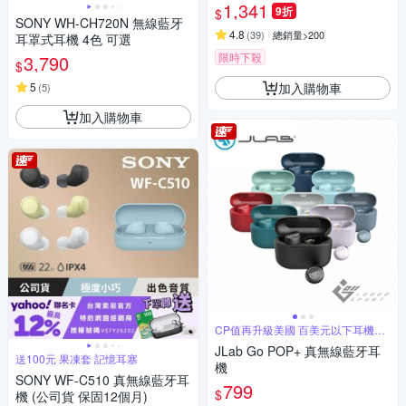
1,341
9折
$
SONY WH-CH720N 無線藍牙
4.8
(
39
)
總銷量>200
耳罩式耳機 4色 可選
限時下殺
3,790
$
加入購物車
5
(
5
)
加入購物車
CP值再升級美國 百美元以下耳機銷
售冠軍
JLab Go POP+ 真無線藍牙耳
送100元 果凍套 記憶耳塞
機
SONY WF-C510 真無線藍牙耳
799
$
機 (公司貨 保固12個月)