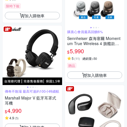
限時下殺
加入購物車
購衷心會員最高回饋6%
Sennheiser 森海塞爾 Moment
um True Wireless 4 旗艦款真
無線藍牙耳機 第四代 MTW4
5,990
$
5
(
11
)
總銷量>50
贈品
加入購物車
傳奇不散場 最高可達約100小時續航
Marshall Major V 藍牙耳罩式
耳機
4,990
$
4.9
(
5
)