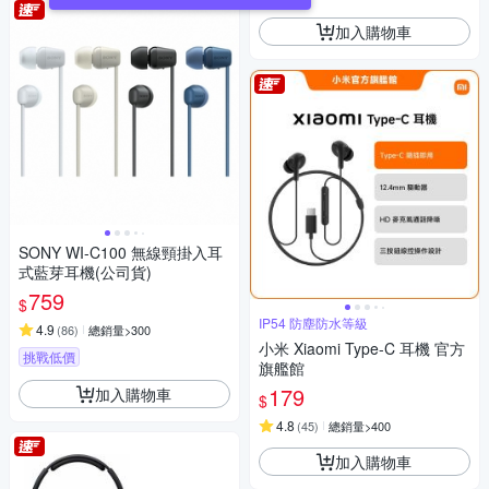
加入購物車
SONY WI-C100 無線頸掛入耳
式藍芽耳機(公司貨)
759
$
IP54 防塵防水等級
4.9
(
86
)
總銷量>300
小米 Xiaomi Type-C 耳機 官方
挑戰低價
旗艦館
179
加入購物車
$
4.8
(
45
)
總銷量>400
加入購物車