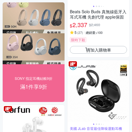
Beats Solo Buds 真無線藍牙入
耳式耳機 先創代理 apple保固
2,337
$2,460
$
5
(
27
)
總銷量>100
限時下殺
加入購物車
SONY 指定耳機結帳9折
滿1件享9折
美國 JLab 音質最佳降噪運動耳機