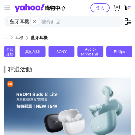
Yahoo購物中心
登入
藍牙耳機
耳機
藍牙耳機
全部
Audio-
其他品牌
SONY
Philips
分類
Technica 鐵三
角
精選活動