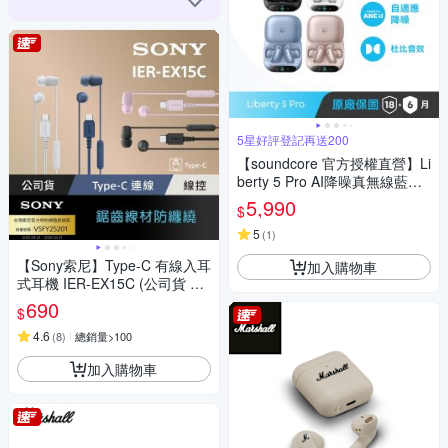
5星好評登記再送200
【soundcore 官方授權直營】Li
berty 5 Pro AI降噪真無線藍牙
耳機
5,990
$
5
(
1
)
【Sony索尼】Type-C 有線入耳
加入購物車
式耳機 IER-EX15C (公司貨 保
固12個月)
690
$
4.6
(
8
)
總銷量>100
加入購物車