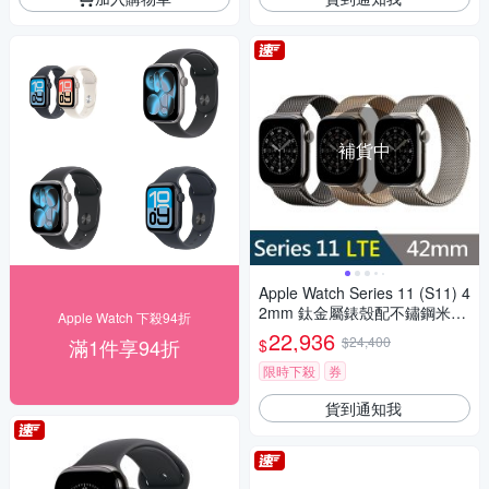
補貨中
Apple Watch Series 11 (S11) 4
2mm 鈦金屬錶殼配不鏽鋼米蘭
Apple Watch 下殺94折
式錶環GPS+Cellular智慧手錶
22,936
$24,400
滿1件享94折
$
限時下殺
券
貨到通知我