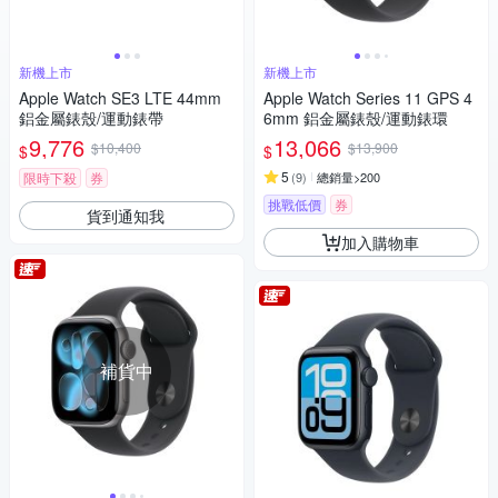
新機上市
新機上市
Apple Watch SE3 LTE 44mm
Apple Watch Series 11 GPS 4
鋁金屬錶殼/運動錶帶
6mm 鋁金屬錶殼/運動錶環
9,776
13,066
$10,400
$13,900
$
$
5
限時下殺
券
(
9
)
總銷量>200
挑戰低價
券
貨到通知我
加入購物車
補貨中