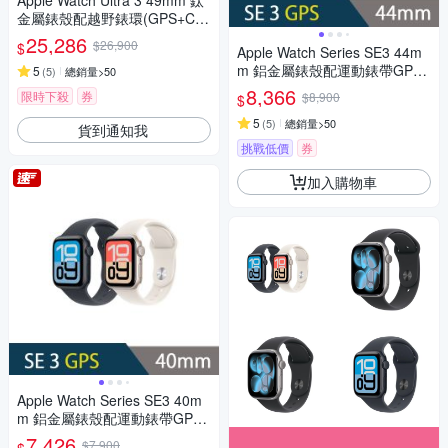
Apple Watch Ultra 3 49mm 鈦
金屬錶殼配越野錶環(GPS+Cell
ular)智慧手錶
25,286
$26,900
$
Apple Watch Series SE3 44m
m 鋁金屬錶殼配運動錶帶GPS
5
(
5
)
總銷量>50
智慧手錶
8,366
限時下殺
券
$8,900
$
5
(
5
)
總銷量>50
貨到通知我
挑戰低價
券
加入購物車
Apple Watch Series SE3 40m
m 鋁金屬錶殼配運動錶帶GPS
智慧手錶
7,426
$7,900