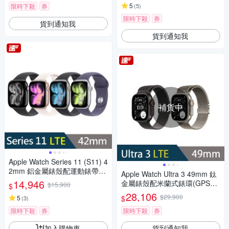
5
限時下殺
券
(
5
)
限時下殺
券
貨到通知我
貨到通知我
補貨中
Apple Watch Series 11 (S11) 4
2mm 鋁金屬錶殼配運動錶帶G
Apple Watch Ultra 3 49mm 鈦
PS+Cellular智慧手錶
14,946
金屬錶殼配米蘭式錶環(GPS+C
$15,900
$
ellular)智慧手錶
28,106
$29,900
$
5
(
3
)
限時下殺
券
限時下殺
券
加入購物車
貨到通知我