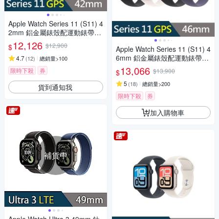
Apple Watch Series 11 (S11) 4
2mm 鋁金屬錶殼配運動錶帶G
PS智慧手錶
12,126
$12,900
$
Apple Watch Series 11 (S11) 4
6mm 鋁金屬錶殼配運動錶帶G
4.7
(
12
)
總銷量>100
PS智慧手錶
13,066
限時下殺
券
$13,900
$
5
(
18
)
總銷量>200
貨到通知我
限時下殺
券
加入購物車
補貨中