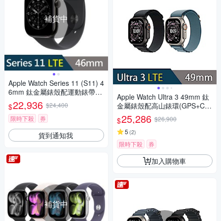
補貨中
Apple Watch Series 11 (S11) 4
6mm 鈦金屬錶殼配運動錶帶G
Apple Watch Ultra 3 49mm 鈦
PS+Cellular智慧手錶
22,936
$24,400
金屬錶殼配高山錶環(GPS+Cell
$
ular)智慧手錶
25,286
限時下殺
券
$26,900
$
5
(
2
)
貨到通知我
限時下殺
券
加入購物車
補貨中