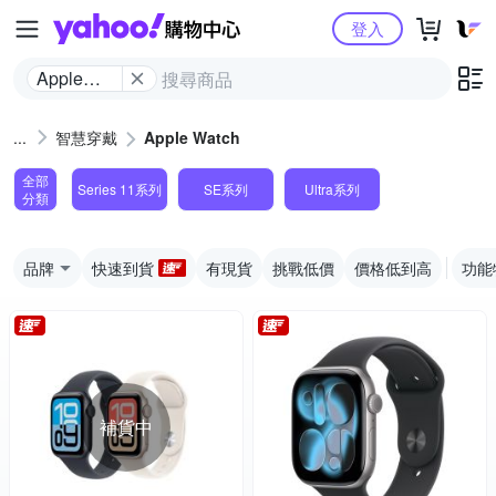
Yahoo購物中心
登入
Apple
Watch
智慧穿戴
Apple Watch
全部
Series 11系列
SE系列
Ultra系列
分類
品牌
快速到貨
有現貨
挑戰低價
價格低到高
功能
補貨中