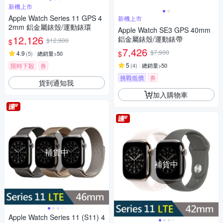
新機上市
Apple Watch Series 11 GPS 4
新機上市
2mm 鋁金屬錶殼/運動錶環
Apple Watch SE3 GPS 40mm
12,126
鋁金屬錶殼/運動錶帶
$12,900
$
7,426
$7,900
$
4.9
(
5
)
總銷量>50
5
限時下殺
券
(
4
)
總銷量>50
挑戰低價
券
貨到通知我
加入購物車
補貨中
補貨中
Apple Watch Series 11 (S11) 4