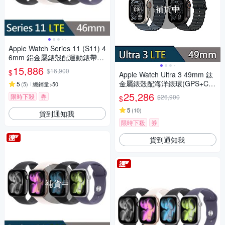
補貨中
Apple Watch Series 11 (S11) 4
6mm 鋁金屬錶殼配運動錶帶G
PS+Cellular智慧手錶
15,886
$16,900
$
Apple Watch Ultra 3 49mm 鈦
金屬錶殼配海洋錶環(GPS+Cell
5
(
5
)
總銷量>50
ular)智慧手錶
25,286
限時下殺
券
$26,900
$
5
(
10
)
貨到通知我
限時下殺
券
貨到通知我
補貨中