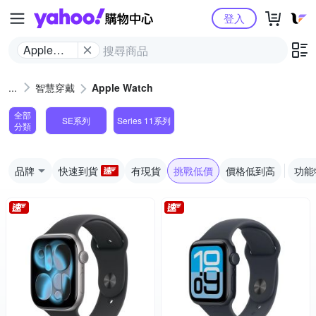
Yahoo購物中心
登入
Apple
Watch
智慧穿戴
Apple Watch
全部
SE系列
Series 11系列
分類
品牌
快速到貨
有現貨
挑戰低價
價格低到高
功能