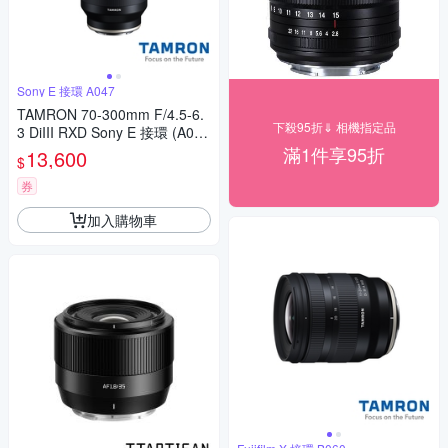
Sony E 接環 A047
TAMRON 70-300mm F/4.5-6.
下殺95折⇓ 相機指定品
3 DiIII RXD Sony E 接環 (A04
7) (公司貨)
滿1件享95折
13,600
$
券
加入購物車