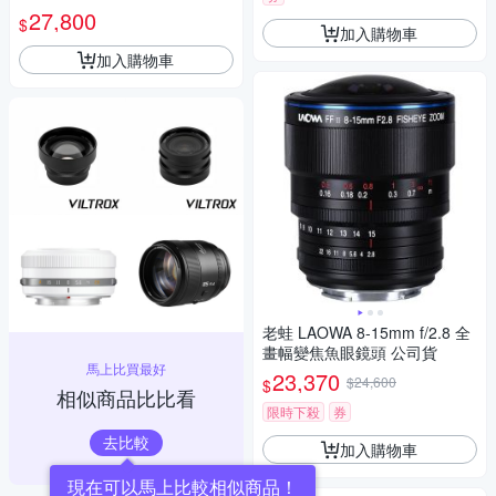
ntemporary for X mount 恆伸
27,800
$
公司貨 飛羽 追星 棒球 必備
加入購物車
加入購物車
老蛙 LAOWA 8-15mm f/2.8 全
畫幅變焦魚眼鏡頭 公司貨
馬上比買最好
23,370
$24,600
$
相似商品比比看
限時下殺
券
去比較
加入購物車
現在可以馬上比較相似商品！