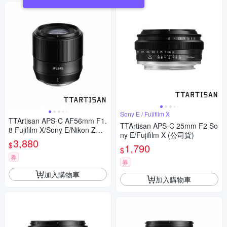
Sony E / Fujiflim X
TTArtisan APS-C AF56mm F1.
TTArtisan APS-C 25mm F2 So
8 Fujifilm X/Sony E/Nikon Z
ny E/Fujifilm X (公司貨)
(公司貨)
3,880
$
1,790
$
券
券
加入購物車
加入購物車