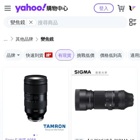
Yahoo購物中心
登入
變焦鏡
其他品牌
變焦鏡
品牌
快速到貨
有現貨
挑戰低價
價格低到高
適用
Sony E 接環 A058