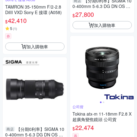
【分期0利率】SIGMA 10
商店
0-400mm 5-6.3 DG DN OS Co
TAMRON 35-150mm F/2-2.8
ntemporary for X mount 恆伸
DiIII VXD Sony E 接環 (A058)
27,800
$
公司貨 飛羽 追星 棒球 必備
42,410
$
加入購物車
5
(
1
)
券
加入購物車
公司貨
Tokina atx-m 11-18mm F2.8 X
超廣角變焦鏡頭 公司貨
22,474
$
【分期0利率】SIGMA 10
商店
0-400mm 5-6.3 DG DN OS Co
券