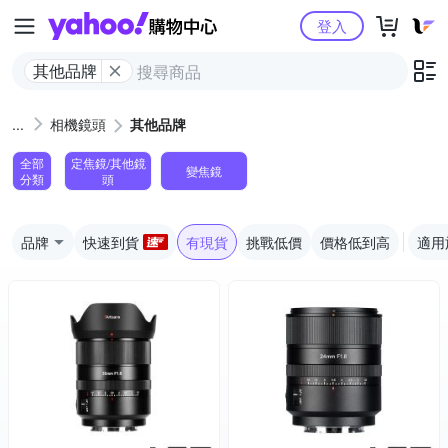
Yahoo購物中心
登入
其他品牌
相機鏡頭
其他品牌
全部
定焦鏡/其他鏡
變焦鏡
分類
頭
品牌
快速到貨
有現貨
挑戰低價
價格低到高
適用