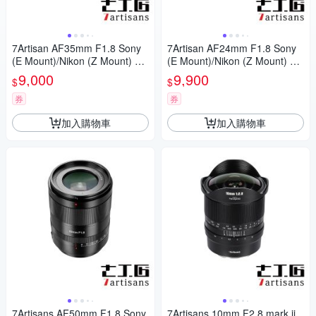
7Artisan AF35mm F1.8 Sony
7Artisan AF24mm F1.8 Sony
(E Mount)/Nikon (Z Mount) 公
(E Mount)/Nikon (Z Mount) 公
司貨
司貨
9,000
9,900
$
$
券
券
加入購物車
加入購物車
7Artisans AF50mm F1.8 Sony
7Artisans 10mm F2.8 mark ii