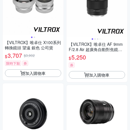
【VILTROX】唯卓仕 X100系列
【VILTROX】唯卓仕 AF 9mm
轉換鏡頭 望遠 銀色 公司貨
F/2.8 Air 超廣角自動對焦鏡頭
3,707
公司貨
$3,902
5,250
$
$
限時下殺
券
券
加入購物車
加入購物車