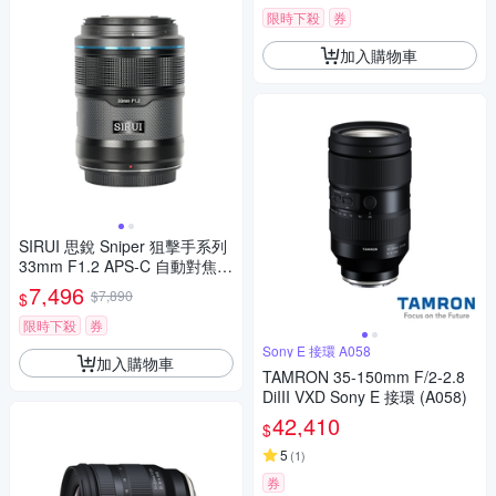
限時下殺
券
加入購物車
SIRUI 思銳 Sniper 狙擊手系列
33mm F1.2 APS-C 自動對焦鏡
頭 佛提普拉斯公司貨兩年保固
7,496
$7,890
$
限時下殺
券
Sony E 接環 A058
加入購物車
TAMRON 35-150mm F/2-2.8
DiIII VXD Sony E 接環 (A058)
42,410
$
5
(
1
)
券