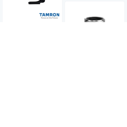
Sony E 接環 A057
TAMRON 150-500mm F/5-6.7
DiIII VC VXD Sony E 接環 (A05
7) (公司貨)
36,800
$
券
加入購物車
12/31前滿3萬登記送1212
Thypoch Simera 35mm F1.4
定焦鏡頭 公司貨 For Canon R
F 接環
16,910
$17,800
$
限時下殺
券
贈品
加入購物車