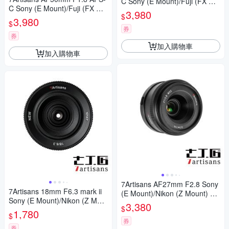
C Sony (E Mount)/Fuji (FX Mo
C Sony (E Mount)/Fuji (FX Mo
unt) 公司貨
3,980
$
unt) 公司貨
3,980
$
券
券
加入購物車
加入購物車
7Artisans AF27mm F2.8 Sony
7Artisans 18mm F6.3 mark ii
(E Mount)/Nikon (Z Mount) 公
Sony (E Mount)/Nikon (Z Mou
司貨
3,380
$
nt) 公司貨
1,780
$
券
券