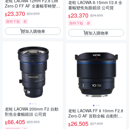
老蛙 LAOWA 12mm F2.8 Lite
老蛙 LAOWA 8-15mm f/2.8 全
Zero-D FF AF 全畫幅零畸變輕
畫幅變焦魚眼鏡頭 公司貨
巧鏡頭 公司貨
23,370
$24,600
23,370
$
$24,600
$
限時下殺
券
限時下殺
券
加入購物車
加入購物車
老蛙 LAOWA 200mm F2 自動
老蛙 LAOWA FF Ⅱ 10mm F2.8
對焦全畫幅鏡頭 公司貨
Zero-D AF 首顆全幅 自動對焦
66,405
超廣角鏡頭 公司貨
$69,900
26,505
$
$27,900
$