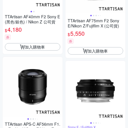
TTArtisan AF40mm F2 Sony E
TTArtisan AF75mm F2 Sony
(黑色/銀色) / Nikon Z 公司貨
E/Nikon Z/Fujiflim X (公司貨)
4,180
$
5,550
$
券
券
加入購物車
加入購物車
TTArtisan APS-C AF56mm F1.
Sony E / Fujiflim X