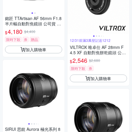
銘匠 TTArtisan AF 56mm F1.8
半片幅自動對焦鏡頭 公司貨 Fo
r 富士 FUJIFILM
4,180
$4,400
$
限時下殺
券
贈品
12/31前滿3萬登記送1212
VILTROX 唯卓仕 AF 28mm F
加入購物車
4.5 XF 自動對焦餅乾鏡頭 公司
貨 For FUJIFILM X 接環
2,546
$2,680
$
限時下殺
券
加入購物車
SIRUI 思銳 Aurora 極光系列 8