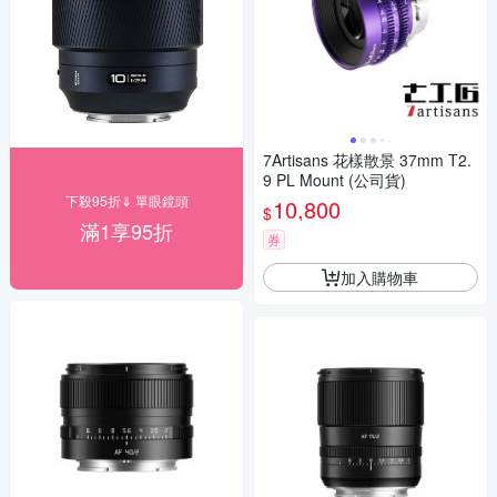
7Artisans 花樣散景 37mm T2.
9 PL Mount (公司貨)
下殺95折⇓ 單眼鏡頭
10,800
$
滿1享95折
券
加入購物車