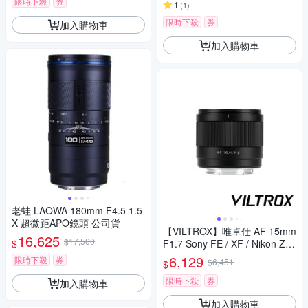
限時下殺
券
1
(
1
)
限時下殺
券
加入購物車
加入購物車
老蛙 LAOWA 180mm F4.5 1.5
X 超微距APO鏡頭 公司貨
【VILTROX】唯卓仕 AF 15mm
16,625
$17,500
$
F1.7 Sony FE / XF / Nikon Z
接環 公司貨
6,129
限時下殺
券
$6,451
$
限時下殺
券
加入購物車
加入購物車