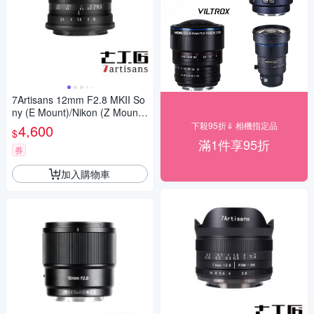
7Artisans 12mm F2.8 MKII So
ny (E Mount)/Nikon (Z Mount)
公司貨
下殺95折⇓ 相機指定品
4,600
$
滿1件享95折
券
加入購物車