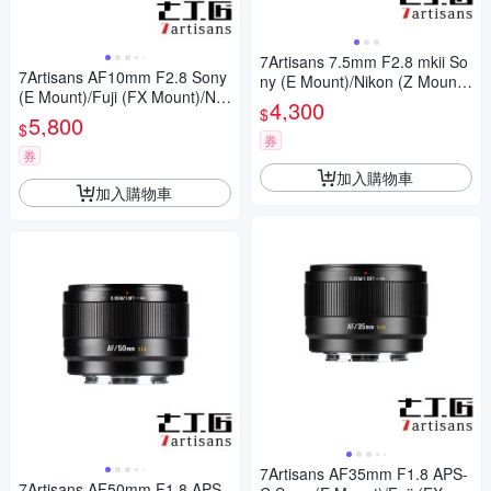
7Artisans 7.5mm F2.8 mkii So
7Artisans AF10mm F2.8 Sony
ny (E Mount)/Nikon (Z Mount)
(E Mount)/Fuji (FX Mount)/Nik
公司貨
4,300
$
on (Z Mount) 公司貨
5,800
$
券
券
加入購物車
加入購物車
7Artisans AF35mm F1.8 APS-
7Artisans AF50mm F1.8 APS-