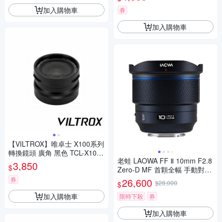
加入購物車
券
加入購物車
【VILTROX】唯卓士 X100系列
轉換鏡頭 廣角 黑色 TCL-X100
老蛙 LAOWA FF Ⅱ 10mm F2.8
VI 公司貨
3,850
$
Zero-D MF 首顆全幅 手動對焦
超廣角鏡頭 公司貨
券
26,600
$28,000
$
加入購物車
限時下殺
券
加入購物車