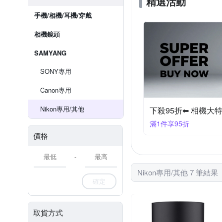
精選活動
手機/相機/耳機/穿戴
相機鏡頭
SAMYANG
SONY專用
Canon專用
Nikon專用/其他
下殺95折⬅︎ 相機大
滿1件享95折
價格
-
Nikon專用/其他 7 筆結果
確定
取貨方式