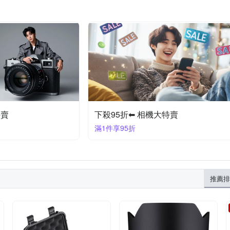
特賣
下殺95折⬅︎ 相機大特賣
滿1件享95折
推薦排