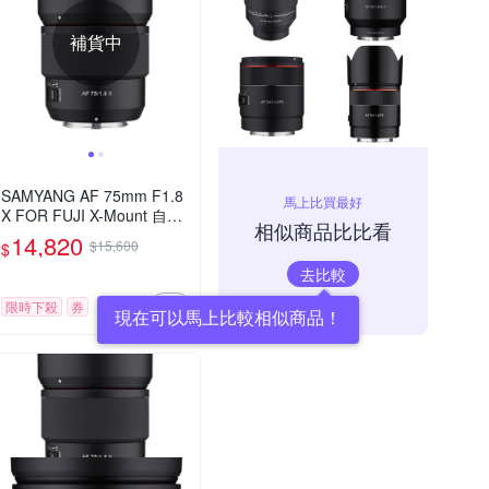
補貨中
SAMYANG AF 75mm F1.8
馬上比買最好
X FOR FUJI X-Mount 自動
相似商品比比看
對焦鏡頭 公司貨
14,820
$15,600
$
去比較
限時下殺
券
現在可以馬上比較相似商品！