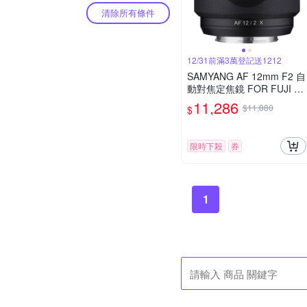
清除所有條件
12/31前滿3萬登記送1212
SAMYANG AF 12mm F2 自
動對焦定焦鏡 FOR FUJI X
(公司貨)
11,286
$11,880
$
限時下殺
券
1