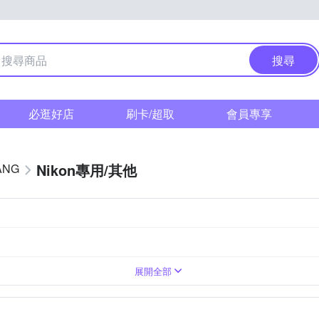
搜尋
必逛好店
刷卡/超取
會員專享
Nikon專用/其他
ANG
標準變焦
廣角定焦
超廣角變焦
ount
展開全部