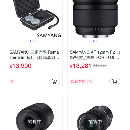
SAMYANG 三陽光學 Rema
SAMYANG AF 12mm F2 自
ster Slim 模組化鏡頭套組
動對焦定焦鏡 FOR FUJI X
公司貨
(公司貨)
13,990
13,281
$13,980
$
$
券
限時下殺
券
補貨中
補貨中