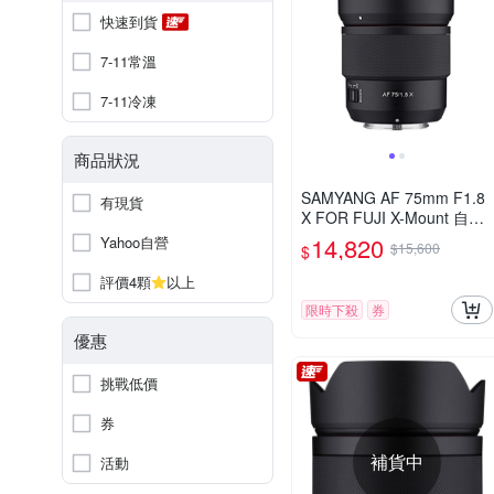
快速到貨
7-11常溫
7-11冷凍
商品狀況
SAMYANG AF 75mm F1.8
有現貨
X FOR FUJI X-Mount 自動
對焦鏡頭 公司貨
14,820
Yahoo自營
$15,600
$
評價4顆
以上
限時下殺
券
優惠
挑戰低價
券
補貨中
活動