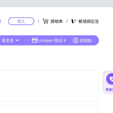
購物車
帳號綁定送
登入
看更多
uniopen 聯名卡
超贈點