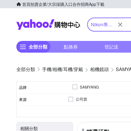
首頁
拍賣
企業/大宗採購入口
合作招商
App下載
Yahoo購物中心
Nikon專用/
其他
全部分類
點換券
登記送
手機/相機/耳機/穿戴
相機鏡頭
SAMY
SAMYANG
品牌
公司貨
來源
品牌名稱
FUJIFILM 富士
恆定光圈
標準定焦
非
超廣角定焦
7
9
5
SONY E-M
適用於
恆定光圈
光圈葉片數
鏡頭功能
相關分類