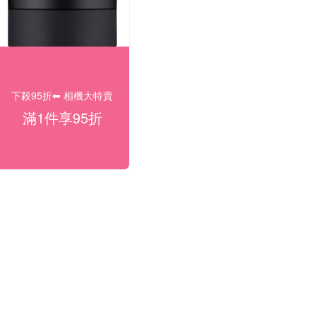
下殺95折⬅︎ 相機大特賣
滿1件享95折