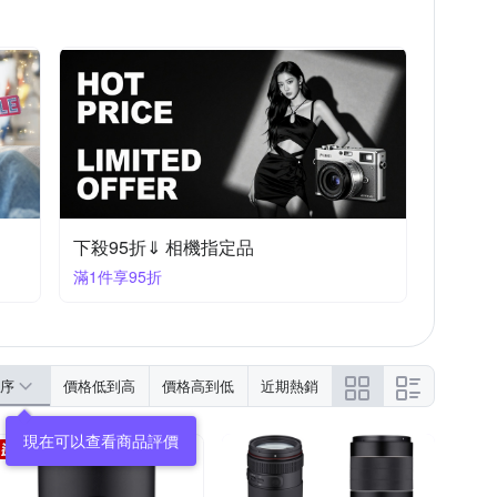
下殺95折⇓ 相機指定品
滿1件享95折
序
價格低到高
價格高到低
近期熱銷
現在可以查看商品評價