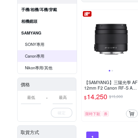
手機/相機/耳機/穿戴
相機鏡頭
SAMYANG
SONY專用
Canon專用
Nikon專用/其他
【SAMYANG】三陽光學 AF
價格
12mm F2 Canon RF-S AP
S-C 自動對焦鏡頭 公司貨
14,250
$15,000
$
-
確定
限時下殺
券
取貨方式
1