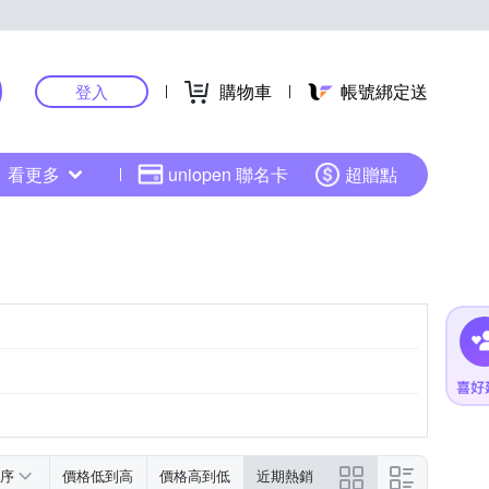
購物車
帳號綁定送
登入
看更多
uniopen 聯名卡
超贈點
序
價格低到高
價格高到低
近期熱銷