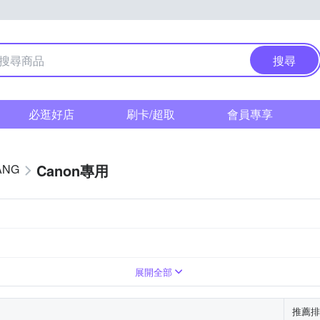
搜尋
必逛好店
刷卡/超取
會員專享
Canon專用
ANG
展開全部
推薦排