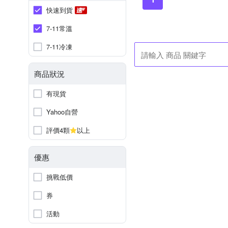
快速到貨
7-11常溫
7-11冷凍
商品狀況
有現貨
Yahoo自營
評價4顆
以上
優惠
挑戰低價
券
活動