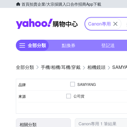
首頁
拍賣
企業/大宗採購入口
合作招商
App下載
Yahoo購物中心
Canon專用
全部分類
點換券
登記送
手機/相機/耳機/穿戴
相機鏡頭
SAMY
SAMYANG
品牌
公司貨
來源
品牌名稱
恆定光圈
廣角定焦
7
Canon RF-Mount
光圈葉片數
恆定光圈
適用於
鏡頭功能
Canon專用 1 筆結果
相關分類