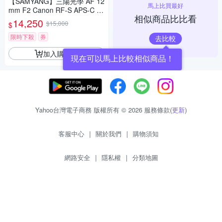
【SAMYANG】三陽光學 AF 12
馬上比買最好
mm F2 Canon RF-S APS-C 自
相似商品比比看
動對焦鏡頭 公司貨
14,250
$15,000
$
限時下殺
券
去比較
加入購物車
現在可以馬上比較相似商品！
Yahoo台灣電子商務 版權所有 © 2026 服務條款(
更新
)
客服中心
|
關於我們
|
購物須知
網路安全
|
隱私權
|
分類地圖