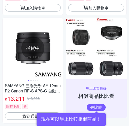
加入購物車
加入購物車
補貨中
SAMYANG 三陽光學 AF 12mm
馬上比買最好
F2 Canon RF-S APS-C 自動對
相似商品比比看
焦鏡頭 公司貨
13,211
$13,906
$
限時下殺
券
去比較
貨到通知我
現在可以馬上比較相似商品！