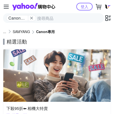
Yahoo購物中心
登入
Canon專
用
SAMYANG
Canon專用
精選活動
下殺95折⬅︎ 相機大特賣