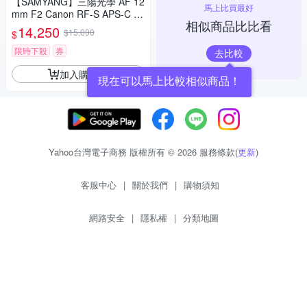
【SAMYANG】三陽光學 AF 12
馬上比買最好
mm F2 Canon RF-S APS-C 自
相似商品比比看
動對焦鏡頭 公司貨
14,250
$15,000
$
限時下殺
券
去比較
加入購物車
現在可以馬上比較相似商品！
Yahoo台灣電子商務 版權所有 © 2026 服務條款(
更新
)
客服中心
|
關於我們
|
購物須知
網路安全
|
隱私權
|
分類地圖