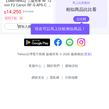
【SAMYANG】三陽光學 AF 12
馬上比買最好
mm F2 Canon RF-S APS-C 自
相似商品比比看
動對焦鏡頭 公司貨
14,250
$15,000
$
限時下殺
券
去比較
加入購物車
現在可以馬上比較相似商品！
Yahoo台灣電子商務 版權所有 © 2026 服務條款(
更新
)
客服中心
|
關於我們
|
購物須知
網路安全
|
隱私權
|
分類地圖