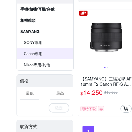
手機/相機/耳機/穿戴
相機鏡頭
SAMYANG
SONY專用
Canon專用
Nikon專用/其他
【SAMYANG】三陽光學 AF
價格
12mm F2 Canon RF-S AP
S-C 自動對焦鏡頭 公司貨
14,250
$15,000
$
-
確定
限時下殺
券
取貨方式
1