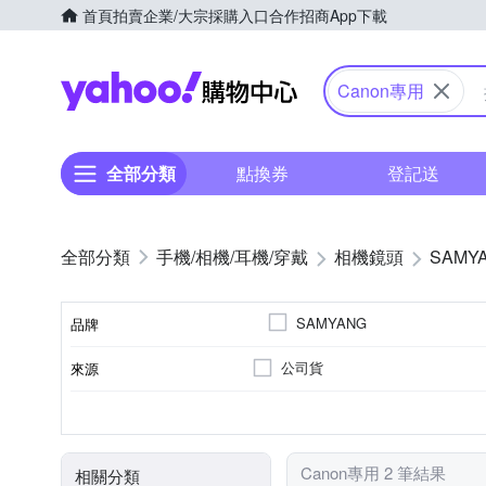
首頁
拍賣
企業/大宗採購入口
合作招商
App下載
Yahoo購物中心
Canon專用
全部分類
點換券
登記送
手機/相機/耳機/穿戴
相機鏡頭
SAMY
SAMYANG
品牌
公司貨
來源
品牌名稱
恆定光圈
廣角定焦
7
Canon RF-Mount
光圈葉片數
恆定光圈
適用於
鏡頭功能
Canon專用 2 筆結果
相關分類