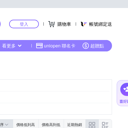
購物車
帳號綁定送
登入
看更多
uniopen 聯名卡
超贈點
序
價格低到高
價格高到低
近期熱銷