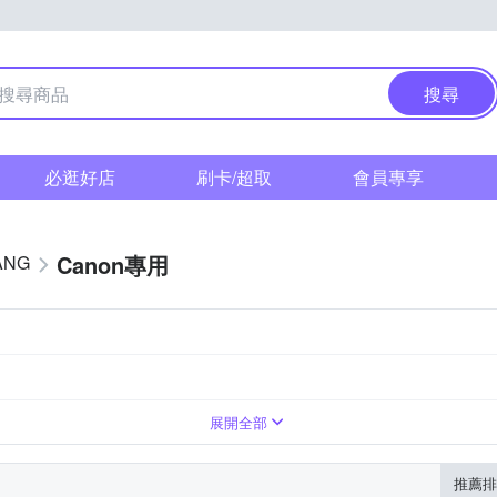
搜尋
必逛好店
刷卡/超取
會員專享
Canon專用
ANG
展開全部
推薦排