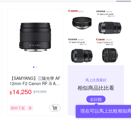
【SAMYANG】三陽光學 AF
馬上比買最好
12mm F2 Canon RF-S AP
相似商品比比看
S-C 自動對焦鏡頭 公司貨
14,250
$15,000
$
去比較
限時下殺
券
現在可以馬上比較相似