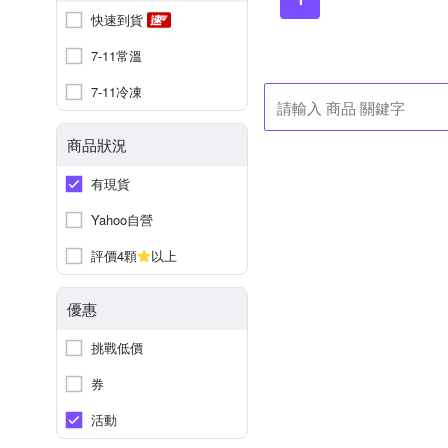
快速到貨
7-11常溫
7-11冷凍
商品狀況
有現貨
Yahoo自營
評價4顆
以上
優惠
挑戰低價
券
活動