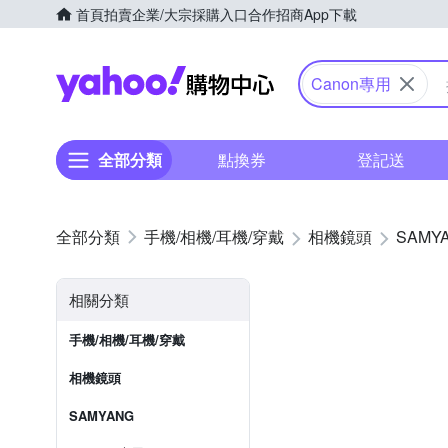
首頁
拍賣
企業/大宗採購入口
合作招商
App下載
Yahoo購物中心
Canon專用
全部分類
點換券
登記送
手機/相機/耳機/穿戴
相機鏡頭
SAMY
相關分類
手機/相機/耳機/穿戴
相機鏡頭
SAMYANG