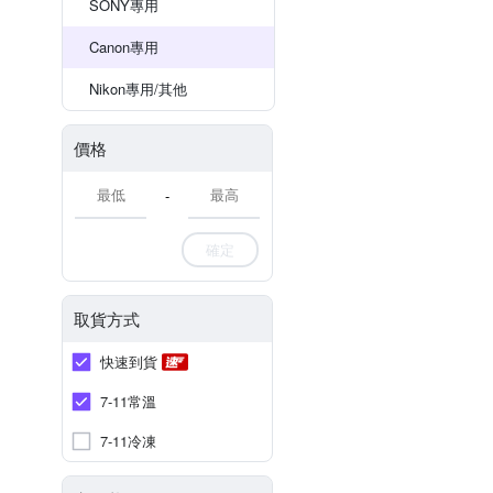
SONY專用
Canon專用
Nikon專用/其他
價格
-
確定
取貨方式
快速到貨
7-11常溫
7-11冷凍