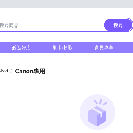
搜尋
必逛好店
刷卡/超取
會員專享
Canon專用
ANG