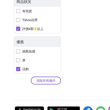
商品狀況
有現貨
Yahoo自營
評價4顆
以上
優惠
挑戰低價
券
活動
清除所有條件