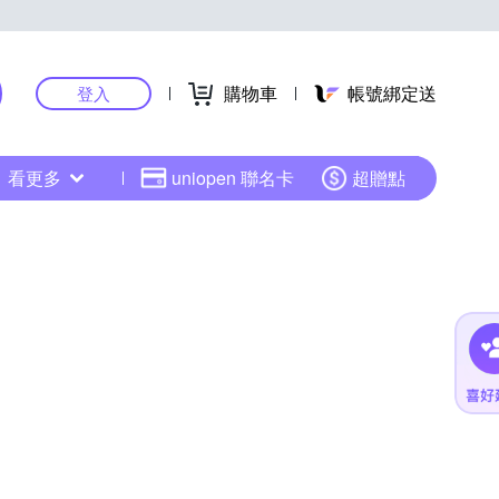
購物車
帳號綁定送
登入
看更多
uniopen 聯名卡
超贈點