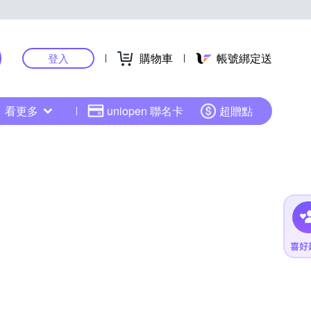
購物車
帳號綁定送
登入
看更多
uniopen 聯名卡
超贈點