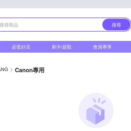
搜尋
必逛好店
刷卡/超取
會員專享
Canon專用
ANG