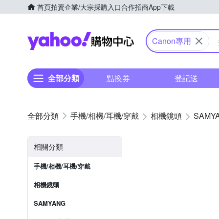
首頁
拍賣
企業/大宗採購入口
合作招商
App下載
Yahoo購物中心
Canon專用
全部分類
點換券
登記送
手機/相機/耳機/穿戴
相機鏡頭
SAMY
相關分類
手機/相機/耳機/穿戴
相機鏡頭
SAMYANG