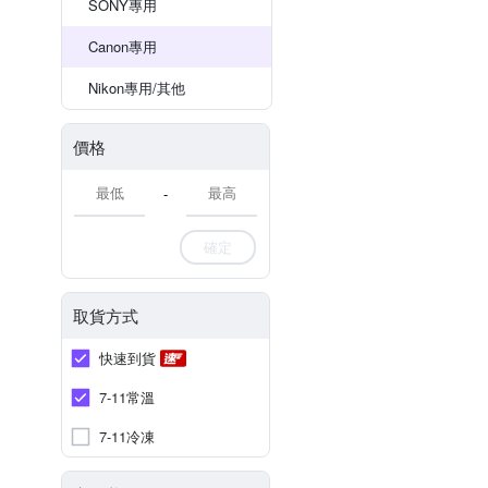
SONY專用
Canon專用
Nikon專用/其他
價格
-
確定
取貨方式
快速到貨
7-11常溫
7-11冷凍