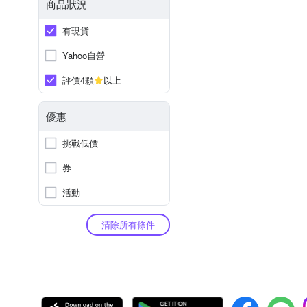
商品狀況
有現貨
Yahoo自營
評價4顆
以上
優惠
挑戰低價
券
活動
清除所有條件