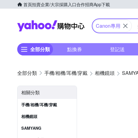
首頁
拍賣
企業/大宗採購入口
合作招商
App下載
Yahoo購物中心
Canon專用
全部分類
點換券
登記送
手機/相機/耳機/穿戴
相機鏡頭
SAMY
相關分類
手機/相機/耳機/穿戴
相機鏡頭
SAMYANG