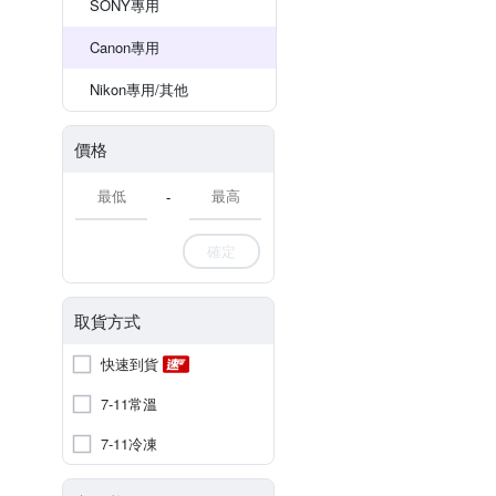
SONY專用
Canon專用
Nikon專用/其他
價格
-
確定
取貨方式
快速到貨
7-11常溫
7-11冷凍