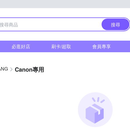
搜尋
必逛好店
刷卡/超取
會員專享
Canon專用
ANG