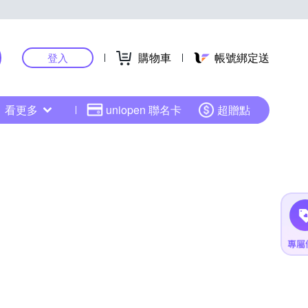
購物車
帳號綁定送
登入
看更多
uniopen 聯名卡
超贈點