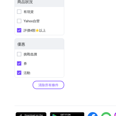
商品狀況
有現貨
Yahoo自營
評價4顆
以上
優惠
挑戰低價
券
活動
清除所有條件