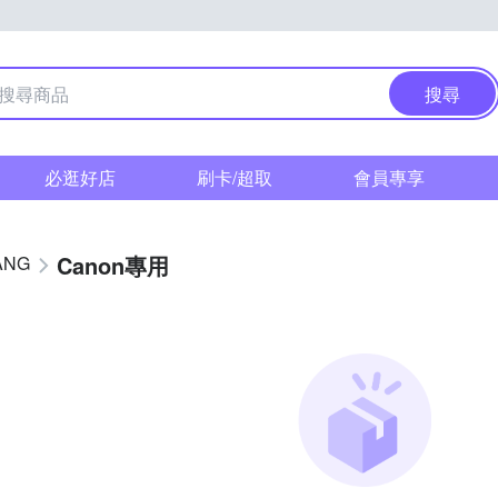
搜尋
必逛好店
刷卡/超取
會員專享
Canon專用
ANG