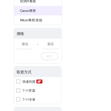
SONY專用
Canon專用
Nikon專用/其他
價格
-
確定
取貨方式
快速到貨
7-11常溫
7-11冷凍