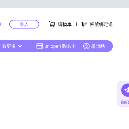
購物車
帳號綁定送
登入
看更多
uniopen 聯名卡
超贈點