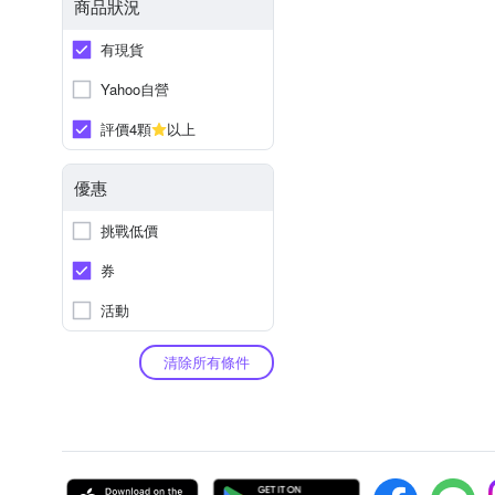
商品狀況
有現貨
Yahoo自營
評價4顆
以上
優惠
挑戰低價
券
活動
清除所有條件