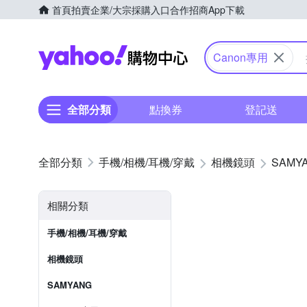
首頁
拍賣
企業/大宗採購入口
合作招商
App下載
Yahoo購物中心
Canon專用
全部分類
點換券
登記送
手機/相機/耳機/穿戴
相機鏡頭
SAMY
相關分類
手機/相機/耳機/穿戴
相機鏡頭
SAMYANG