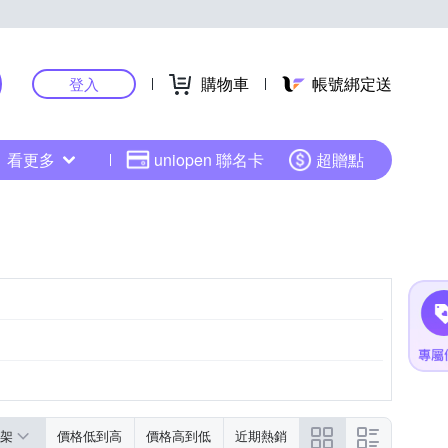
購物車
帳號綁定送
登入
看更多
uniopen 聯名卡
超贈點
架
價格低到高
價格高到低
近期熱銷