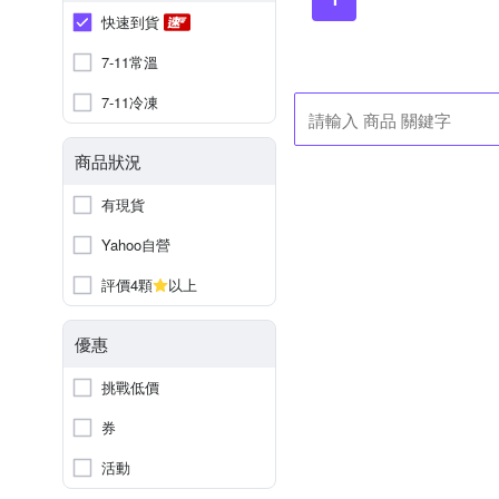
快速到貨
7-11常溫
7-11冷凍
商品狀況
有現貨
Yahoo自營
評價4顆
以上
優惠
挑戰低價
券
活動