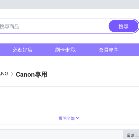
搜尋
必逛好店
刷卡/超取
會員專享
Canon專用
ANG
展開全部
最新上