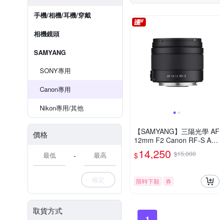
手機/相機/耳機/穿戴
相機鏡頭
SAMYANG
SONY專用
Canon專用
Nikon專用/其他
【SAMYANG】三陽光學 AF
價格
12mm F2 Canon RF-S AP
S-C 自動對焦鏡頭 公司貨
14,250
$15,000
$
-
確定
限時下殺
券
取貨方式
1