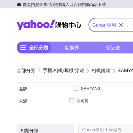
首頁
拍賣
企業/大宗採購入口
合作招商
App下載
Yahoo購物中心
Canon專用
全部分類
點換券
登記送
手機/相機/耳機/穿戴
相機鏡頭
SAMY
SAMYANG
品牌
公司貨
來源
品牌名稱
恆定光圈
廣角定焦
7
Canon RF-Mount
光圈葉片數
恆定光圈
適用於
鏡頭功能
Canon專用 1 筆結果
相關分類