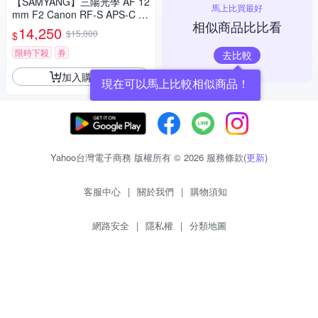
【SAMYANG】三陽光學 AF 12
馬上比買最好
mm F2 Canon RF-S APS-C 自
相似商品比比看
動對焦鏡頭 公司貨
14,250
$15,000
$
限時下殺
券
去比較
加入購物車
現在可以馬上比較相似商品！
Yahoo台灣電子商務 版權所有 © 2026 服務條款(
更新
)
客服中心
|
關於我們
|
購物須知
網路安全
|
隱私權
|
分類地圖