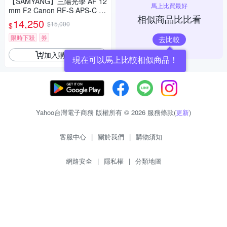
【SAMYANG】三陽光學 AF 12
馬上比買最好
mm F2 Canon RF-S APS-C 自
相似商品比比看
動對焦鏡頭 公司貨
14,250
$15,000
$
限時下殺
券
去比較
加入購物車
現在可以馬上比較相似商品！
Yahoo台灣電子商務 版權所有 © 2026 服務條款(
更新
)
客服中心
|
關於我們
|
購物須知
網路安全
|
隱私權
|
分類地圖