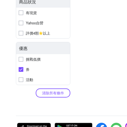
商品狀況
有現貨
Yahoo自營
評價4顆
以上
優惠
挑戰低價
券
活動
清除所有條件