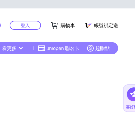
購物車
帳號綁定送
登入
看更多
uniopen 聯名卡
超贈點