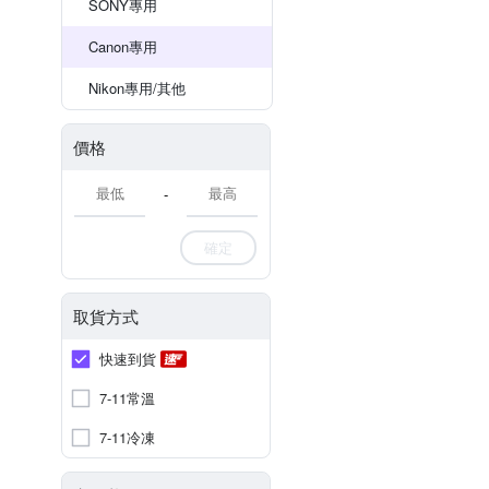
SONY專用
Canon專用
Nikon專用/其他
價格
-
確定
取貨方式
快速到貨
7-11常溫
7-11冷凍