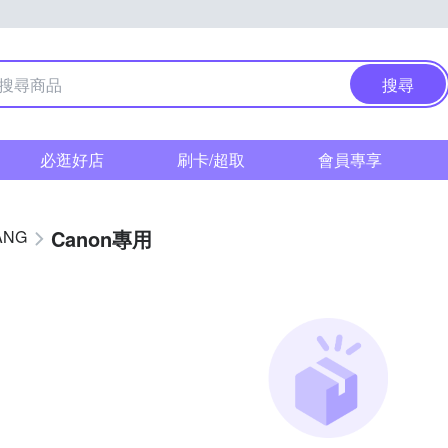
搜尋
必逛好店
刷卡/超取
會員專享
Canon專用
ANG