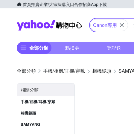
首頁
拍賣
企業/大宗採購入口
合作招商
App下載
Yahoo購物中心
Canon專用
全部分類
點換券
登記送
手機/相機/耳機/穿戴
相機鏡頭
SAMY
相關分類
手機/相機/耳機/穿戴
相機鏡頭
SAMYANG