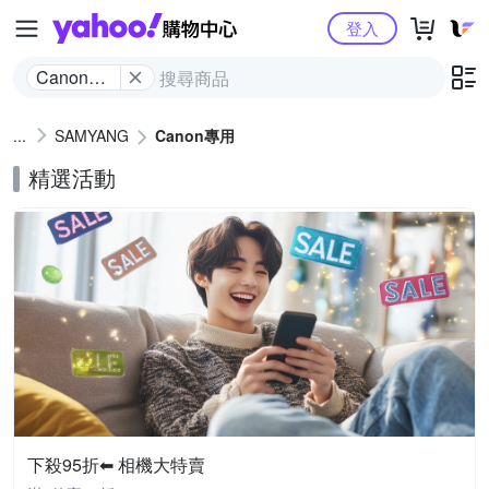
Yahoo購物中心
登入
Canon專
用
SAMYANG
Canon專用
精選活動
下殺95折⬅︎ 相機大特賣