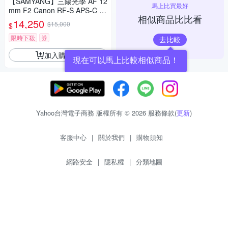
【SAMYANG】三陽光學 AF 12
馬上比買最好
mm F2 Canon RF-S APS-C 自
相似商品比比看
動對焦鏡頭 公司貨
14,250
$15,000
$
限時下殺
券
去比較
加入購物車
現在可以馬上比較相似商品！
Yahoo台灣電子商務 版權所有 © 2026 服務條款(
更新
)
客服中心
|
關於我們
|
購物須知
網路安全
|
隱私權
|
分類地圖