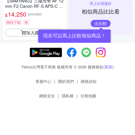
【SAMYANG】三陽光學 AF 12
馬上比買最好
mm F2 Canon RF-S APS-C 自
相似商品比比看
動對焦鏡頭 公司貨
14,250
$15,000
$
限時下殺
券
去比較
加入購物車
現在可以馬上比較相似商品！
Yahoo台灣電子商務 版權所有 © 2026 服務條款(
更新
)
客服中心
|
關於我們
|
購物須知
網路安全
|
隱私權
|
分類地圖